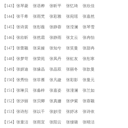
【143】张琴菱 张语桦 张昕平 张忆琦 张欣佳
【144】张千希 张雨梵 张彩雅 张宛瑶 张嘉然
【145】张诗裳 张彤薇 张静蓉 张滢澜 张琴雪
【146】张欣昕 张然霜 张静雨 张文云 张冉怡
【147】张蕾颖 张采娅 张知兮 张笑曼 张甜冉
【148】张梦苛 张荣苑 张凤丹 张虹友 张彤寒
【149】张妍迪 张缘晶 张晶双 张丽冬 张歆曼
【150】张秀怡 张菲雁 张凡婕 张彩影 张曼元
【151】张琳贝 张淼梓 张嘉姿 张潼澜 张兰如
【152】张汐丽 张贝卿 张真姗 张伊紫 张蓉颖
【153】张诗彤 张以千 张妙滢 张妤冰 张诗依
【154】张童洁 张雨宜 张阳云 张缦璐 张晴洁