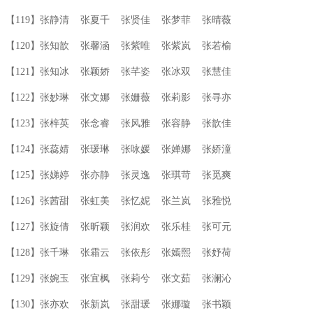
【119】张静清 张夏千 张贤佳 张梦菲 张晴薇
【120】张知歆 张馨涵 张紫唯 张紫岚 张若榆
【121】张知冰 张颖娇 张芊姿 张冰双 张慧佳
【122】张妙琳 张文娜 张姗薇 张莉影 张寻亦
【123】张梓英 张念睿 张风雅 张容静 张歆佳
【124】张蕊婧 张瑗琳 张咏媛 张婵娜 张娇潼
【125】张娣婷 张亦静 张灵逸 张琪苛 张觅爽
【126】张茜甜 张虹美 张忆妮 张兰岚 张雅悦
【127】张旋倩 张昕颖 张润欢 张乐桂 张可元
【128】张千琳 张霜云 张依彤 张嫣熙 张妤荷
【129】张婉玉 张宜枫 张莉兮 张文茹 张澜沁
【130】张亦欢 张新岚 张甜瑗 张娜璇 张书颖