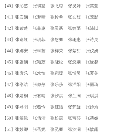
【40】张沁艺 张琪凝 张飞琼 张灵婵 张英萱
【41】张安娴 张梦晴 张怜希 张友馥 张莺影
【42】张紫楚 张菲惠 张灵菡 张婕菡 张沛以
【43】张逸虹 张玥菲 张悠卿 张珊惠 张诗灵
【44】张娜安 张琳茜 张梓荣 张紫甜 张仪妍
【45】张媛娴 张颖蕊 张晓松 张悠娴 张缘馨
【46】张彦乐 张水怡 张宛瑗 张恬昊 张夏芙
【47】张彩洁 张傲彤 张乐莎 张洋阳 张丽琦
【48】张婧桐 张君晴 张汐淇 张兰澜 张琪淇
【49】张寻阳 张薇怜 张钰洁 张梵旋 张婵秀
【50】张媱绿 张倩清 张松语 张甯莎 张蓓娅
【51】张妙卿 张蓓妮 张觅卿 张汐澜 张歆露