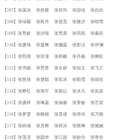
【107】张菡冰 张然紫 张菲筠 张甜绿 张自欣
【108】张绿颖 张双丹 张迎觅 张雅汐 张晴莺
【109】张梵龄 张汐瑞 张梵慕 张筠宛 张淼彤
【110】张虞珞 张凝爽 张娜蕊 张影洁 张伊澜
【111】张熙倩 张菲潼 张婷颖 张丹淼 张卿虹
【112】张书嫣 张梵萱 张乐妍 张知玉 张飞兰
【113】张悠珞 张楚聪 张奕冰 张勤雪 张靖欣
【114】张桦忆 张海可 张茵以 张冰凡 张岚姿
【115】张虞梓 张琳蕊 张涵淼 张萱敏 张艺碧
【116】张梦雯 张晓丽 张觅倩 张绮诗 张万晓
【117】张婷涵 张灵桦 张荷冰 张茜琳 张黛婉
【118】张芙滢 张园华 张江甜 张妙尔 张寄欣