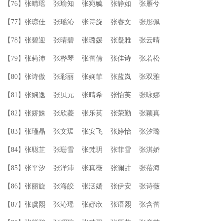
【76】张晴瑶 张瑜知 张宛毓 张静如 张雁兮
【77】张琼佳 张瑶沁 张诗旋 张睿文 张彤佩
【78】张碧迎 张晴碧 张璐媛 张凝雅 张云晴
【79】张莉沛 张桦琴 张蕾倩 张佳诗 张若松
【80】张诗傲 张彩丽 张娴菲 张蓝岚 张双雅
【81】张娴逸 张贝元 张晴希 张怡芙 张咏娜
【82】张娇姝 张欣菱 张乐英 张荣勤 张颖真
【83】张瑾晶 张文瑗 张安飞 张婷怡 张汐璐
【84】张聪芷 张珊雪 张梵玥 张菲雪 张淇娇
【85】张平汐 张洋沛 张真薇 张澜甜 张蓓海
【86】张丽旋 张海皎 张涵嫣 张伊安 张诗薇
【87】张虞熙 张沁瑶 张娜欣 张语熙 张含蕾