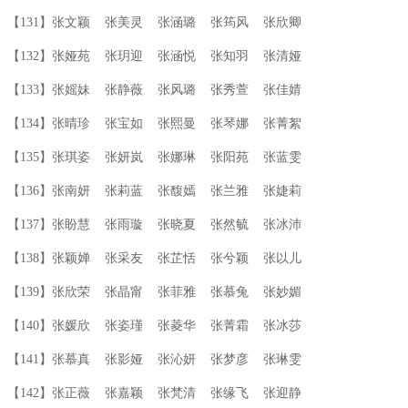
【131】张文颖 张美灵 张涵璐 张筠风 张欣卿
【132】张娅苑 张玥迎 张涵悦 张知羽 张清娅
【133】张媱妹 张静薇 张风璐 张秀萱 张佳婧
【134】张晴珍 张宝如 张熙曼 张琴娜 张菁絮
【135】张琪姿 张妍岚 张娜琳 张阳苑 张蓝雯
【136】张南妍 张莉蓝 张馥嫣 张兰雅 张婕莉
【137】张盼慧 张雨璇 张晓夏 张然毓 张冰沛
【138】张颖婵 张采友 张芷恬 张兮颖 张以儿
【139】张欣荣 张晶甯 张菲雅 张慕兔 张妙媚
【140】张媛欣 张姿瑾 张菱华 张菁霜 张冰莎
【141】张慕真 张影娅 张沁妍 张梦彦 张琳雯
【142】张正薇 张嘉颖 张梵清 张缘飞 张迎静