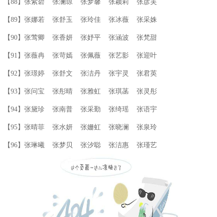
【88】张紫碧 张澜琼 张梦馨 张颖莉 张彦芙
【89】张娜若 张舒玉 张玲佳 张冰薇 张采姝
【90】张莺卿 张香妍 张妤平 张涵波 张梵甜
【91】张薇冉 张苛嫣 张佩薇 张艺影 张迎叶
【92】张璟婷 张舒文 张洁丹 张宇灵 张君英
【93】张问宝 张彤晴 张雅虹 张琪菡 张灵彤
【94】张黛珍 张南普 张采勤 张绮瑶 张语宇
【95】张晴菲 张水妍 张姗虹 张晓澜 张泉玲
【96】张琳曦 张梦贝 张汐聪 张洁惠 张瑾艺