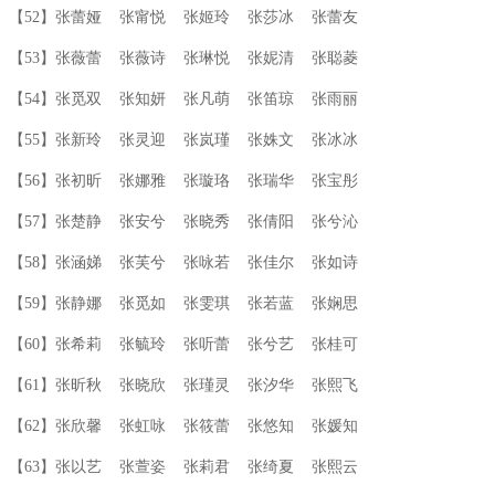
【52】张蕾娅 张甯悦 张姬玲 张莎冰 张蕾友
【53】张薇蕾 张薇诗 张琳悦 张妮清 张聪菱
【54】张觅双 张知妍 张凡萌 张笛琼 张雨丽
【55】张新玲 张灵迎 张岚瑾 张姝文 张冰冰
【56】张初昕 张娜雅 张璇珞 张瑞华 张宝彤
【57】张楚静 张安兮 张晓秀 张倩阳 张兮沁
【58】张涵娣 张芙兮 张咏若 张佳尔 张如诗
【59】张静娜 张觅如 张雯琪 张若蓝 张娴思
【60】张希莉 张毓玲 张听蕾 张兮艺 张桂可
【61】张昕秋 张晓欣 张瑾灵 张汐华 张熙飞
【62】张欣馨 张虹咏 张筱蕾 张悠知 张媛知
【63】张以艺 张萱姿 张莉君 张绮夏 张熙云