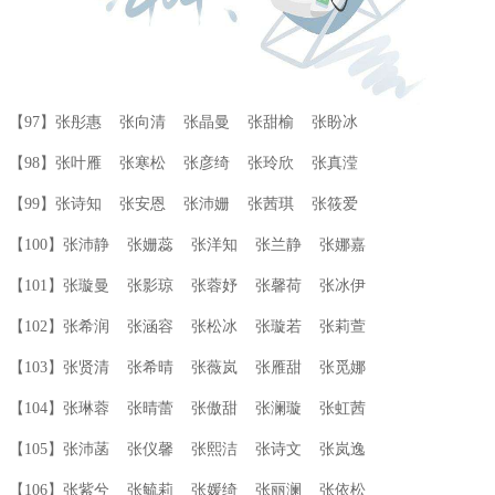
【97】张彤惠 张向清 张晶曼 张甜榆 张盼冰
【98】张叶雁 张寒松 张彦绮 张玲欣 张真滢
【99】张诗知 张安恩 张沛姗 张茜琪 张筱爱
【100】张沛静 张姗蕊 张洋知 张兰静 张娜嘉
【101】张璇曼 张影琼 张蓉妤 张馨荷 张冰伊
【102】张希润 张涵容 张松冰 张璇若 张莉萱
【103】张贤清 张希晴 张薇岚 张雁甜 张觅娜
【104】张琳蓉 张晴蕾 张傲甜 张澜璇 张虹茜
【105】张沛菡 张仪馨 张熙洁 张诗文 张岚逸
【106】张紫兮 张毓莉 张媛绮 张丽澜 张依松