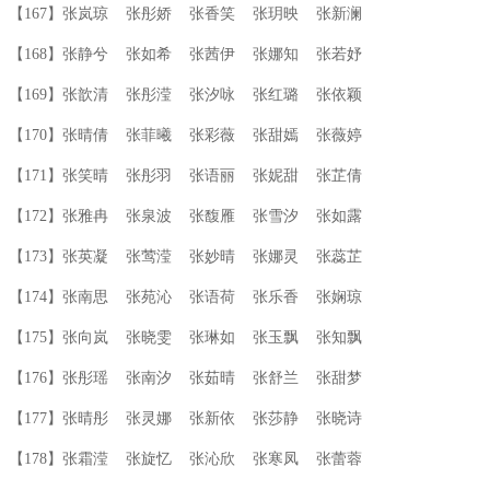
【167】张岚琼 张彤娇 张香笑 张玥映 张新澜
【168】张静兮 张如希 张茜伊 张娜知 张若妤
【169】张歆清 张彤滢 张汐咏 张红璐 张依颖
【170】张晴倩 张菲曦 张彩薇 张甜嫣 张薇婷
【171】张笑晴 张彤羽 张语丽 张妮甜 张芷倩
【172】张雅冉 张泉波 张馥雁 张雪汐 张如露
【173】张英凝 张莺滢 张妙晴 张娜灵 张蕊芷
【174】张南思 张苑沁 张语荷 张乐香 张娴琼
【175】张向岚 张晓雯 张琳如 张玉飘 张知飘
【176】张彤瑶 张南汐 张茹晴 张舒兰 张甜梦
【177】张晴彤 张灵娜 张新依 张莎静 张晓诗
【178】张霜滢 张旋忆 张沁欣 张寒凤 张蕾蓉