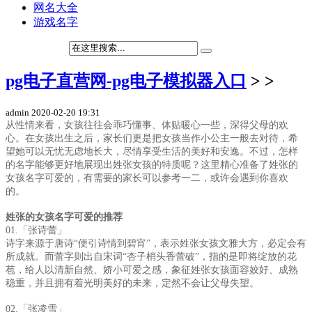
网名大全
游戏名字
pg电子直营网-pg电子模拟器入口
> >
admin
2020-02-20 19:31
从性情来看，女孩往往会乖巧懂事、体贴暖心一些，深得父母的欢
心。在女孩出生之后，家长们更是把女孩当作小公主一般去对待，希
望她可以无忧无虑地长大，尽情享受生活的美好和安逸。不过，怎样
的名字能够更好地展现出姓张女孩的特质呢？这里精心准备了姓张的
女孩名字可爱的，有需要的家长可以参考一二，或许会遇到你喜欢
的。
姓张的女孩名字可爱的推荐
01.「张诗蕾」
诗字来源于唐诗“便引诗情到碧宵”，表示姓张女孩文雅大方，必定会有
所成就。而蕾字则出自宋词“杏子梢头香蕾破”，指的是即将绽放的花
苞，给人以清新自然、娇小可爱之感，象征姓张女孩面容姣好、成熟
稳重，并且拥有着光明美好的未来，定然不会让父母失望。
02.「张凌雪」