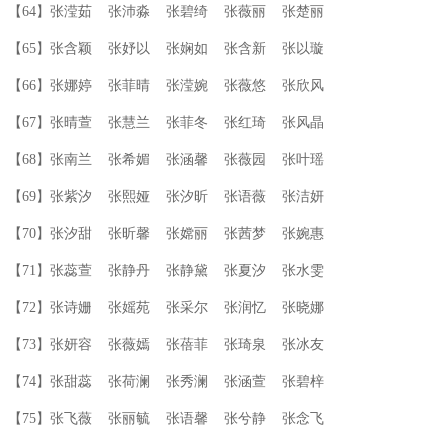
【64】张滢茹 张沛淼 张碧绮 张薇丽 张楚丽
【65】张含颖 张妤以 张娴如 张含新 张以璇
【66】张娜婷 张菲晴 张滢婉 张薇悠 张欣风
【67】张晴萱 张慧兰 张菲冬 张红琦 张风晶
【68】张南兰 张希媚 张涵馨 张薇园 张叶瑶
【69】张紫汐 张熙娅 张汐昕 张语薇 张洁妍
【70】张汐甜 张昕馨 张嫦丽 张茜梦 张婉惠
【71】张蕊萱 张静丹 张静黛 张夏汐 张水雯
【72】张诗姗 张媱苑 张采尔 张润忆 张晓娜
【73】张妍容 张薇嫣 张蓓菲 张琦泉 张冰友
【74】张甜蕊 张荷澜 张秀澜 张涵萱 张碧梓
【75】张飞薇 张丽毓 张语馨 张兮静 张念飞