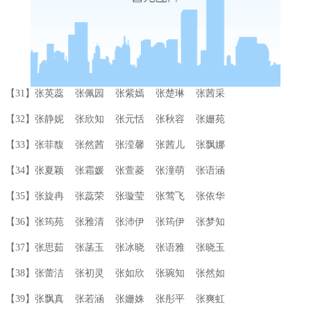
【31】张英蕊 张佩园 张紫嫣 张楚琳 张茜采
【32】张静妮 张欣知 张元恬 张秋容 张姗苑
【33】张菲馥 张然茜 张滢馨 张茜儿 张飘娜
【34】张夏颖 张霜媛 张萱菱 张潼萌 张语涵
【35】张旋冉 张蕊荣 张璇莹 张莺飞 张依华
【36】张筠苑 张雅清 张沛伊 张筠伊 张梦知
【37】张思茹 张菡玉 张冰晓 张语雅 张晓玉
【38】张蕾洁 张初灵 张如欣 张琬知 张然如
【39】张飘真 张若涵 张姗姝 张彤平 张爽虹