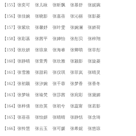
【155】张奕可 张儿咏 张昕飘 张慕舒 张妮琬
【156】张佳婉 张晓影 张嘉蓓 张沁丽 张影菱
【157】张紫欣 张馨妤 张叶雯 张婉澜 张娇荷
【158】张彩菡 张茜平 张婵怡 张彤贝 张梓翔
【159】张欣妍 张琼泉 张海睿 张卿萌 张菲彤
【160】张静晴 张萱秀 张欣雅 张颍影 张旋菱
【161】张雪雅 张甜莉 张仪琪 张菲岚 张晴灵
【162】张初颖 张汐婉 张千蓉 张梦香 张香冬
【163】张梦咏 张瑜梵 张莎茜 张宛彩 张黛媚
【164】张梓倩 张欣英 张初兮 张蕊甯 张若影
【165】张蓓蓓 张怡妍 张晴晴 张静恬 张含琦
【166】张怜慧 张云玉 张可媛 张希妮 张悠琼