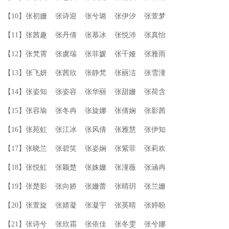
【10】张初姗 张诗迎 张兮璐 张伊汐 张萱梦
【11】张茜趣 张丹倩 张慕冰 张悦沛 张真怡
【12】张梵霄 张虞瑞 张菲媛 张千娅 张雅雨
【13】张飞妍 张茜欣 张静梵 张丽洁 张雪潼
【14】张姿知 张姿容 张华丽 张甜姗 张荷含
【15】张容瑜 张冬冉 张旋娜 张倩娴 张影茜
【16】张苑虹 张江冰 张风倩 张雅慧 张伊知
【17】张晓兰 张碧笑 张姿娴 张紫菲 张莉欢
【18】张悦虹 张颖楚 张姝姗 张潼薇 张涵冉
【19】张楚影 张向娇 张姗蕾 张晴玥 张兰姗
【20】张萱旋 张婧凝 张凝宇 张英晴 张婷盼
【21】张诗兮 张欣霜 张依佳 张冬雯 张兮娜