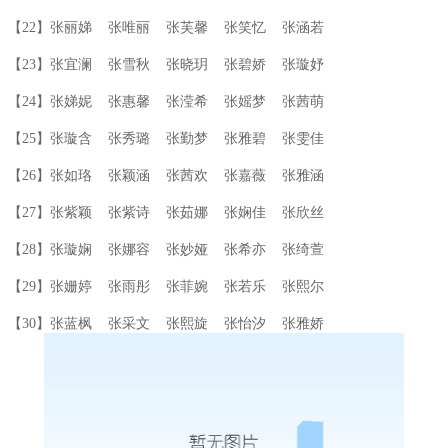
【22】张丽娣 张唯丽 张芙馨 张笑忆 张涵若
【23】张宜澜 张雪秋 张晓玥 张碧娇 张璇妤
【24】张娣妮 张惠馨 张滢希 张媱梦 张茜萌
【25】张璇含 张秀璐 张勤梦 张雅碧 张雯佳
【26】张如珞 张颖涵 张茜欢 张嘉薇 张雅涵
【27】张紫颖 张紫诗 张茹娜 张娴佳 张欣丝
【28】张璇娴 张娜容 张妙娅 张希亦 张绮萱
【29】张姗婷 张雨彤 张菲婉 张若乐 张熙尔
【30】张蓝枫 张采文 张熙旋 张怡汐 张雅娇