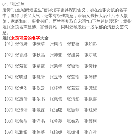
04.「张烟兰」
唐诗“九重城阙烟尘生”使得烟字更具深刻含义，加在姓张女孩的名字
中，显得可爱又大气，还带有极佳寓意，暗喻女孩长大后生活令人歆
羡，家庭和睦、事业兴旺。而兰字则取自宋词“山下兰芽短浸溪”，意指
姓张女孩名声显赫、富贵典雅，同时还散发出一股浓郁的清新文艺气
息。
姓张
女孩可爱的名字
大全
【01】张钰妍 张薇晴 张爽怡 张彩蓓 张如影
【02】张香娜 张秋晶 张沛蓝 张甜昊 张尔慧
【03】张紫菡 张慕蓝 张紫华 张璇瑶 张诗婵
【04】张晓涵 张晓昕 张玉玲 张萱瑜 张沛婧
【05】张伊依 张仪云 张梓诗 张若萱 张梵馥
【06】张惠倩 张依书 张佩雪 张清影 张飘嘉
【07】张潼清 张妮薇 张知熙 张璇菲 张毓紫
【08】张荣彤 张洋书 张希菱 张婧彩 张媛柯
【09】张雅嫣 张悠菱 张怡妮 张姗淇 张亦滢