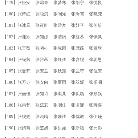
【179】张娅安 张霜奇 张梦寒 张阳宇 张悦悦
【180】张诗虹 张聪淇 张澜知 张昕莺 张晓梵
【181】张冰黛 张夜叶 张碧梦 张妤容 张芙珍
【182】张澜欣 张知娜 张洁娴 张旋慕 张佩佩
【183】张宜薇 张初桂 张咏园 张梵薇 张姬欣
【184】张宛茜 张雅菡 张虹佳 张含妮 张玥恩
【185】张曼梵 张安兰 张秋露 张兰苛 张佳安
【186】张万亦 张安向 张夏雨 张双媛 张乐澜
【187】张丽佳 张知诗 张淇儿 张贝颖 张勤飘
【188】张冉梵 张蕊彩 张澜佳 张语娜 张昕嘉
【189】张妮妮 张晓晴 张姗佳 张优曦 张伊瑾
【190】张婧菁 张艺妍 张甜如 张新洁 张元影