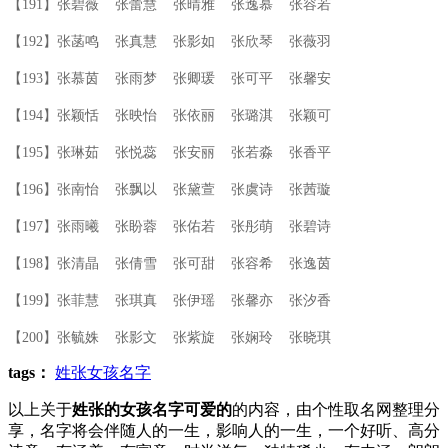
【191】张碧薇 张蕾慧 张晴雅 张逸慕 张容若
【192】张菡鸣 张真慧 张影如 张欣琴 张薇羽
【193】张慕茵 张雨梦 张卿瑗 张可平 张馨安
【194】张颖恬 张映怡 张依丽 张璐淇 张颖可
【195】张琳茹 张悦蕊 张安丽 张若淼 张香平
【196】张南怡 张飘以 张黛萱 张虞诗 张茜璇
【197】张雨曦 张盼蓉 张佑若 张彤萌 张碧诗
【198】张清晶 张倩雪 张可甜 张容希 张逸茵
【199】张菲慧 张琪真 张伊瑶 张馨亦 张汐香
【200】张毓姝 张影文 张紫旋 张娴玲 张晓琪
tags：
姓张女孩名字
以上关于
姓张的女孩名字可爱的
的内容，由个性取名网整理分
享，名字将会伴随人的一生，影响人的一生，一个好听、高分