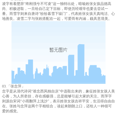
凌字有着楚辞“终刚强兮不可凌”这一独特出处，暗喻姓张女孩品德高
尚、积极进取，一旦给自己定下目标，即使历经艰辛也要去尝试一
番。而雪字则来自唐诗“纷纷暮雪下辕门”，代表姓张女孩天真纯洁、心
地善良。凌雪二字与张姓搭配在一起，可爱而有内涵，颇具意境美。
03.「张念萍」
念字是从清代诗词“谁念西风独自凉”中选取出来的，象征姓张女孩人美
心善，为人所牵挂，存在感极强，总是能够引起大家的关注。而萍字
则源自宋词“小雨翻萍上浅沙”，表示姓张女孩吉祥平安，生活得自由自
在。张姓与念萍这两个字相组合，读起来朗朗上口，还给人一种很可
爱的感觉。