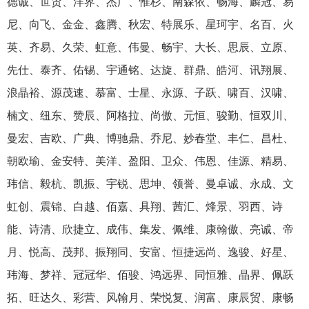
德诚、世贸、洋界、杰广、惟杉、南森依、畅海、麟冠、易
尼、向飞、金金、鑫腾、秋宏、特展乐、星珂宇、名百、火
英、齐易、久荣、虹意、伟曼、畅宇、大长、思辰、立原、
先仕、泰齐、佑锡、宇通铭、达旋、群鼎、皓河、讯翔展、
浪晶裕、源茂速、慕富、士星、永源、子跃、啸百、汉啸、
楠文、纽东、赞辰、阿格拉、尚傲、元恒、骏勤、恒双川、
曼宏、吉欧、广典、博驰鼎、乔尼、妙春堂、丰仁、昌杜、
朝欧瑜、金安特、美洋、盈阳、卫众、伟恩、佳源、精易、
玮信、毅杭、凯振、宇锐、思坤、领誉、曼卓诚、永成、文
虹创、震锦、白越、佰嘉、具翔、茜汇、烽景、羽西、诗
能、诗清、欣捷立、成伟、集发、佩维、康翰傲、亮诚、帝
月、悦高、茂邦、振翔同、安富、恒捷远尚、逸骏、好星、
玮海、梦祥、冠冠华、佰骏、鸿远界、同恒雅、晶界、佩跃
拓、旺达久、彩营、风翰月、荣悦复、润富、康辰贸、康畅