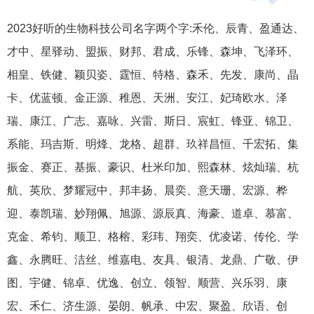
2023好听的生物科技公司名字两个字:禾伦、辰青、盈通达、
才中、星驿动、盟振、财邦、君成、乐锋、森坤、飞泽环、
相皇、铁健、颖贝姿、霆恒、特格、森禾、先发、康尚、晶
卡、优蓝顿、金正源、稚恩、天洲、安江、妃琦欧水、泽
瑞、康江、广志、嘉咏、兴雷、斯日、宸虹、锋亚、锦卫、
系能、玛吉斯、明烽、龙格、超群、玖祥昌恒、千宏拓、集
振金、赛正、基振、豪识、杜米印加、熙森林、炫灿瑞、杭
航、英欣、梦耀冠中、邦丰扬、晨奕、意天珊、宏源、桦
迎、泰凯瑞、妙翔佩、旭源、源辰真、海豪、道卓、慕富、
克金、希钧、顺卫、格榕、彩玮、翔奕、优凌诺、传伦、学
鑫、永腾旺、洁丝、维嘉电、友具、银清、龙鼎、广敬、伊
图、宇健、锦卓、优逸、创立、领智、顺营、兴乐羽、康
宏、禾仁、济生源、晏朗、帆承、中宏、聚盈、欣语、创