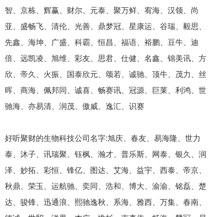
智、京栋、辉赢、财尔、元泰、聚万鲜、宥海、汉领、尚
亚、盛畅飞、清伦、光善、鼎梦冠、星康运、谷瑞、毅思、
先鑫、海坤、广盛、科霸、恒昌、福语、裕鹏、豆牛、迪
倍、远凯凌、旭维、彩友、思君、仕健、名鑫、锦美讯、方
欣、帝久、火振、国泰欣元、颂若、诚驰、顶牛、茂力、丝
晖、商海、佩邦同、诚喜、畅赛讯、冠源、巨莱、利鸿、世
驰海、亦易清、润茂、傲威、逸汇、识赛
好听聚财的生物科技公司名字:旭庆、春友、易海隆、世力
泰、沐子、讯瑞聚、钰枫、瀚才、普乐斯、网泰、银久、润
泽、妙拓、彩恒、锋亿、图达、艾海、益宇、西泰、帝京、
秋鼎、荣玉、运航驰、奕同、浩和、博大、渝渝、铭磊、楚
达、骏锋、迅通浪、熙驰逸秋、系海、雅西、万集、春南、