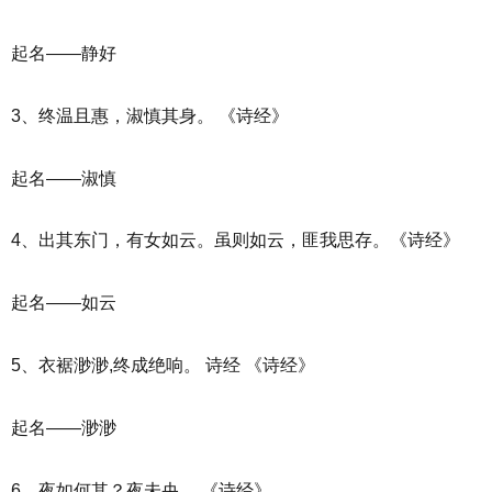
起名——静好
3、终温且惠，淑慎其身。 《诗经》
起名——淑慎
4、出其东门，有女如云。虽则如云，匪我思存。《诗经》
起名——如云
5、衣裾渺渺,终成绝响。 诗经 《诗经》
起名——渺渺
6、夜如何其？夜未央。 《诗经》