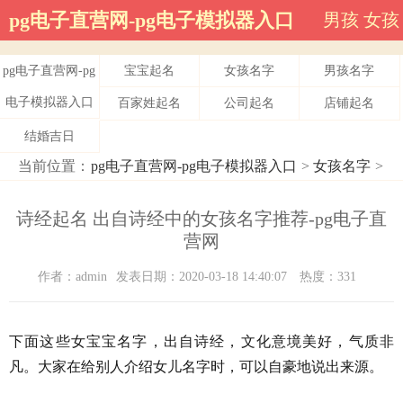
pg电子直营网-pg电子模拟器入口
男孩
女孩
pg电子直营网-pg
宝宝起名
女孩名字
男孩名字
电子模拟器入口
百家姓起名
公司起名
店铺起名
结婚吉日
当前位置：
pg电子直营网-pg电子模拟器入口
>
女孩名字
>
诗经起名 出自诗经中的女孩名字推荐-pg电子直
营网
作者：admin
发表日期：2020-03-18 14:40:07
热度：331
下面这些女宝宝名字，出自诗经，文化意境美好，气质非
凡。大家在给别人介绍女儿名字时，可以自豪地说出来源。