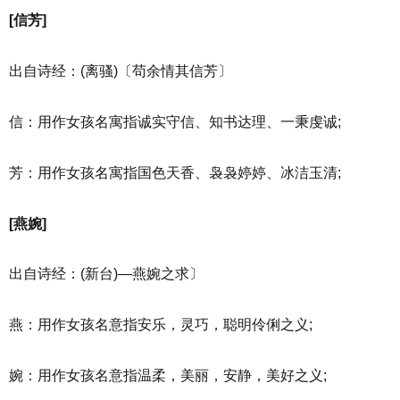
[信芳]
出自诗经：(离骚)〔苟余情其信芳〕
信：用作女孩名寓指诚实守信、知书达理、一秉虔诚;
芳：用作女孩名寓指国色天香、袅袅婷婷、冰洁玉清;
[燕婉]
出自诗经：(新台)—燕婉之求〕
燕：用作女孩名意指安乐，灵巧，聪明伶俐之义;
婉：用作女孩名意指温柔，美丽，安静，美好之义;