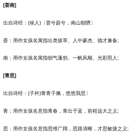
[荟南]
出自诗经：(候人)〔荟兮蔚兮，南山朝隮〕
荟：用作女孩名寓指出类拔萃、人中豪杰、德才兼备;
南：用作女孩名寓指朝气蓬勃、一帆风顺、光彩照人;
[青思]
出自诗经：(子衿)青青子佩，悠悠我思〕
青：用作女孩名意指青春，青出于蓝，前程远大之义;
思：用作女孩名意指思维广阔，思路清晰，才思敏捷之义;