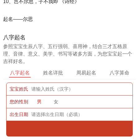
10、岂不尔思，子不我即 《诗经》
起名——尔思
八字起名
参照宝宝生辰八字、五行强弱、喜用神，结合三才五格原
理、音律、意义、美学、书写等诸多方面，为您宝宝起一个
吉祥好名。
八字起名
姓名详批
周易起名
八字算命
宝宝姓氏
您的性别
男
女
出生日期