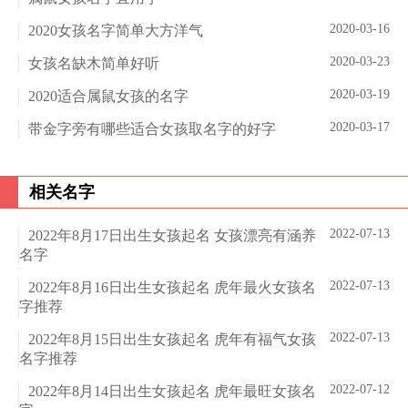
2020-03-16
2020女孩名字简单大方洋气
2020-03-23
女孩名缺木简单好听
2020-03-19
2020适合属鼠女孩的名字
2020-03-17
带金字旁有哪些适合女孩取名字的好字
相关名字
2022-07-13
2022年8月17日出生女孩起名 女孩漂亮有涵养
名字
2022-07-13
2022年8月16日出生女孩起名 虎年最火女孩名
字推荐
2022-07-13
2022年8月15日出生女孩起名 虎年有福气女孩
名字推荐
2022-07-12
2022年8月14日出生女孩起名 虎年最旺女孩名