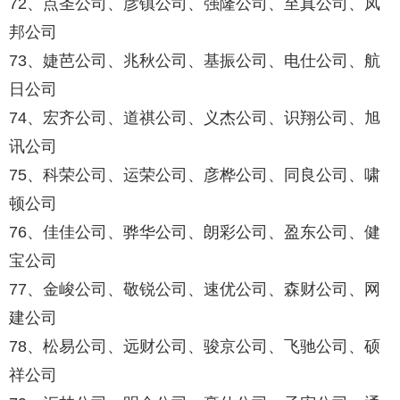
72、点圣公司、彦镇公司、强隆公司、至真公司、凤
邦公司
73、婕芭公司、兆秋公司、基振公司、电仕公司、航
日公司
74、宏齐公司、道祺公司、义杰公司、识翔公司、旭
讯公司
75、科荣公司、运荣公司、彦桦公司、同良公司、啸
顿公司
76、佳佳公司、骅华公司、朗彩公司、盈东公司、健
宝公司
77、金峻公司、敬锐公司、速优公司、森财公司、网
建公司
78、松易公司、远财公司、骏京公司、飞驰公司、硕
祥公司