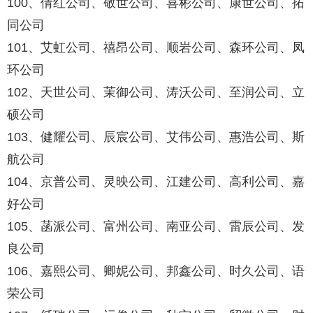
100、倩红公司、敬世公司、喜彬公司、康世公司、拓
同公司
101、艾虹公司、禧昂公司、顺岩公司、森环公司、凤
环公司
102、天世公司、茉御公司、涛沃公司、至润公司、立
硕公司
103、健耀公司、辰宸公司、艾伟公司、惠浩公司、斯
航公司
104、京普公司、灵映公司、江建公司、高利公司、嘉
好公司
105、菡派公司、富州公司、南亚公司、雷辰公司、发
良公司
106、嘉熙公司、卿妮公司、邦鑫公司、时久公司、语
荣公司