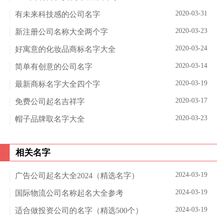
2020-03-31
有未来科技感的公司名字
2020-03-23
新注册公司名称大全两个字
2020-03-24
好寓意的化妆品商标名字大全
2020-03-14
简单有创意的公司名字
2020-03-19
最新商标名字大全四个字
2020-03-17
免费公司起名吉祥字
2020-03-23
帽子品牌取名字大全
相关名字
2024-03-19
广告公司起名大全2024（精选名字）
2024-03-19
国际物流公司名称起名大全参考
2024-03-19
适合做投资公司的名字（精选500个）