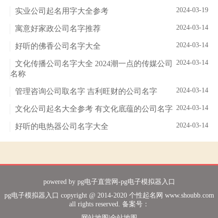
2024-03-19
实业公司起名用字大全参考
2024-03-14
寓意好家政公司名字推荐
2024-03-14
好听的佛香公司名字大全
2024-03-14
文化传播公司名字大全 2024潮一点的传媒公司
名称
2024-03-14
管理咨询公司取名字 吉利旺财的公司名字
2024-03-14
文化公司起名大全参考 有文化底蕴的公司名字
2024-03-14
好听的电热器公司名字大全
powered by
pg电子直营网-pg电子模拟器入口
pg电子模拟器入口 copyright @ 2014-2020 个性起名网 www.shoubb.com
all rights reserved. 备案号：
网站地图
|
全站地图