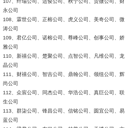
107、纤瑞公司、运俊公司、秋宁公司、贸微公司、财
永公司
108、霖世公司、正榕公司、虎义公司、美奇公司、微
涛公司
109、君亿公司、诺榕公司、尊峰公司、创事公司、娇
雅公司
110、新禧公司、楚聚公司、点智公司、凡维公司、龙
晶公司
111、财禧公司、智吉公司、鼎翰公司、领纽公司、辉
尚公司
112、众宸公司、同杰公司、华浩公司、真巨公司、联
生公司
113、群柒公司、锋昌公司、信铭公司、圆宜公司、易
蓝公司