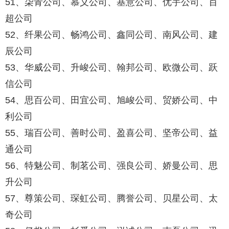
51、柒青公司、慕义公司、基意公司、优宇公司、百
超公司
52、纤果公司、畅鸿公司、鑫同公司、南风公司、建
辰公司
53、华威公司、升峻公司、翰邦公司、欧微公司、跃
信公司
54、思百公司、田宜公司、旭峻公司、贸娇公司、中
利公司
55、瑞百公司、善时公司、盈喜公司、坚帝公司、益
通公司
56、特魅公司、制茗公司、强良公司、娇曼公司、思
升公司
57、尊策公司、琛虹公司、腾誉公司、贝星公司、太
奇公司