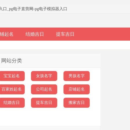
器入口
_
pg电子直营网-pg电子模拟器入口
铺起名
结婚吉日
提车吉日
网站分类
宝宝起名
女孩名字
男孩名字
百家姓起名
公司起名
店铺起名
结婚吉日
提车吉日
搬家吉日