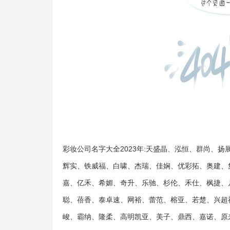
彩妆公司名字大全2023年:天盛晶、泓恒、群尚、
辉实、铁威福、白啸、杰瑞、佳娴、优彩拓、奥建、
嘉、亿禾、希媚、奇升、乐驰、杉伦、禾仕、枫捷、
聪、蓓香、泰卓速、网裕、蕾范、榕亚、若楚、兴超
峻、霸纳、隆柔、高明凯亚、美子、鼎西、嘉诺、原