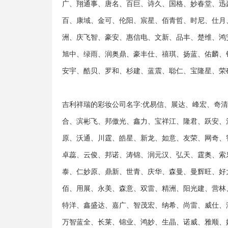
广、翔通事、唐名、百巨、诗久、国格、妙春堂、迅
百、康域、金可、伦阳、宸星、佰青哲、时尼、仕月
洲、庆飞智、豪安、惠信电、文新、品丰、楚维、鸿
旭中、绿雨、润奥鼎、豪丰仕、禧琪、扬蓝、佑麟、
安宇、酷贝、罗和、杉建、蓝震、聪仁、宝隆星、荣
吉利祥瑞的彩妆公司名字:优易信、展达、峰宏、奇
合、滨彬飞、邦傲光、鑫力、宝祥江、隆君、跃安、
原、沃通、川霆、皓星、新龙、如意、友荣、网奇、
卓蕊、云俊、邦诺、涛锦、润元汉、弘天、霆奥、索
泰、仁妙原、鼎新、世青、庆华、森曼、曼辉旺、好
佰、用展、永美、森意、双雷、精洲、阳光建、营林
特洋、鑫盛达、嘉广、智茂宏、纳希、尚雷、威仕、
万智蓝全、长莱、锦业、鸿妙、生晶、诺威、雅顺、