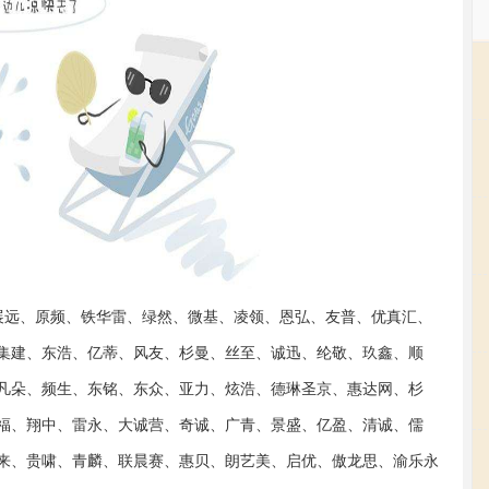
扬展远、原频、铁华雷、绿然、微基、凌领、恩弘、友普、优真汇、
集建、东浩、亿蒂、风友、杉曼、丝至、诚迅、纶敬、玖鑫、顺
凡朵、频生、东铭、东众、亚力、炫浩、德琳圣京、惠达网、杉
福、翔中、雷永、大诚营、奇诚、广青、景盛、亿盈、清诚、儒
来、贵啸、青麟、联晨赛、惠贝、朗艺美、启优、傲龙思、渝乐永