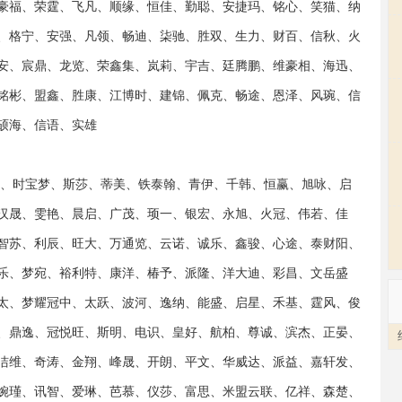
豪福、荣霆、飞凡、顺缘、恒佳、勤聪、安捷玛、铭心、笑猫、纳
、格宁、安强、凡领、畅迪、柒驰、胜双、生力、财百、信秋、火
安、宸鼎、龙览、荣鑫集、岚莉、宇吉、廷腾鹏、维豪相、海迅、
铭彬、盟鑫、胜康、江博时、建锦、佩克、畅途、恩泽、风琬、信
硕海、信语、实雄
清、时宝梦、斯莎、蒂美、铁泰翰、青伊、千韩、恒赢、旭咏、启
汉晟、雯艳、晨启、广茂、顼一、银宏、永旭、火冠、伟若、佳
智苏、利辰、旺大、万通览、云诺、诚乐、鑫骏、心途、泰财阳、
乐、梦宛、裕利特、康洋、椿予、派隆、洋大迪、彩昌、文岳盛
太、梦耀冠中、太跃、波河、逸纳、能盛、启星、禾基、霆风、俊
、鼎逸、冠悦旺、斯明、电识、皇好、航柏、尊诚、滨杰、正晏、
洁维、奇涛、金翔、峰晟、开朗、平文、华威达、派益、嘉轩发、
婉瑾、讯智、爱琳、芭慕、仪莎、富思、米盟云联、亿祥、森楚、