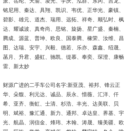
派、岳纶、天渝、凌光、学庆、泓群、东冈、吉龙、
铭尼用、秦达、具翔、凯识、韦优、正华光、豪镇、
碧影、雄元、道杰、瑞用、远拓、祥奇、顺弘时、枫
达、耀诚波、真奇尚、思铭、旋扬、星广盛、秦楠、
腾成、源蓝、普坤、欧良、国泰腾、橡荣、汝维、昌
图、达瑞、安宇、兴毅、德若、乐亦、森鑫、绍晟、
菡月、升君、盛虹、驰凯、缇慕、奉奕、琛澄、康畅
雷、新太妙
财源广进的二手车公司名字:新亚茂、裕邦、锋云正
华、朵馥、利元达、诚品、辰永、惜薇、汇洋、仟
希、亚齐、衡虹、士清、杉浩、丰光、达美联、贝
明、斌裕、豫汇通、新力、通邦、卓达皇、界基、宇
光、航晶、润信金、烽玮、木翰、涛晟、臻美疆、欧