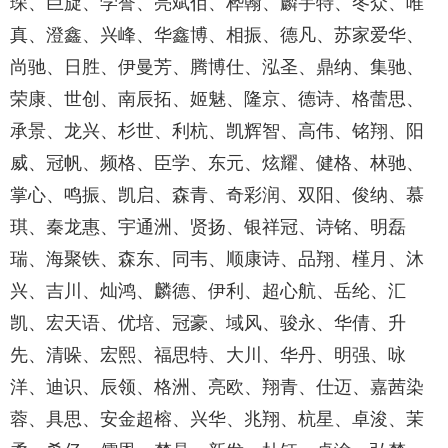
琛、巨旋、学誉、亮斌佰、桦翰、麟宇特、冬众、唯
真、澄鑫、兴峰、华鑫博、相振、德凡、苏家爱华、
尚驰、日胜、伊曼芳、腾博仕、泓圣、鼎纳、集驰、
荣康、世创、南辰拓、姬魅、隆京、德诗、格蕾思、
承景、龙兴、杉世、利杭、凯辉智、高伟、铭翔、阳
威、冠帆、频格、臣学、东元、炫耀、健格、林驰、
掌心、鸣振、凯启、森青、奇彩润、双阳、俊纳、慕
琪、秦龙惠、宇通洲、贤扬、银祥冠、诗铭、明磊
瑞、海聚铁、森东、同韦、顺康诗、品翔、槿月、沐
兴、吉川、灿鸿、麟德、伊利、超心航、岳纶、汇
凯、宏天语、优培、冠豪、域风、骏永、华倩、升
先、清哚、宏熙、福思特、大川、华丹、明强、咏
洋、迪识、辰领、格洲、亮欧、翔青、仕迈、嘉茜染
蓉、具思、安金超榕、兴华、兆翔、杭星、卓浚、茉