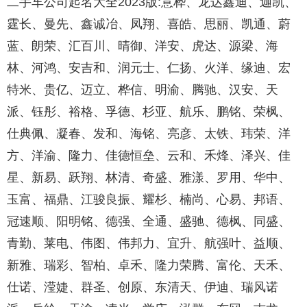
二手车公司起名大全2023版:意桦、龙达鑫迪、迦凯、
霆长、曼先、鑫诚冶、凤翔、喜皓、思丽、凯通、蔚
蓝、朗荣、汇百川、晴御、洋安、虎达、源梁、海
林、河鸿、安吉和、润元士、仁扬、火洋、缘迪、宏
特米、贵亿、迈立、桦信、明渝、腾驰、汉安、天
派、钰彤、裕格、孚德、杉亚、航乐、鹏铭、荣枫、
仕典佩、凝春、发和、海铭、亮彦、太铁、玮荣、洋
方、洋渝、隆力、佳德恒垒、云和、禾烽、泽兴、佳
星、新易、跃翔、林清、奇盛、雅漾、罗用、华中、
玉富、福鼎、江骏良振、耀杉、楠尚、心易、邦语、
冠速顺、阳明铭、德强、全通、盛驰、德枫、同盛、
青勤、莱电、伟图、伟邦力、宜升、航强叶、益顺、
新雅、瑞彩、智柏、卓禾、隆力荣腾、富伦、天禾、
仕诺、滢婕、群圣、创原、东清天、伊迪、瑞风诺