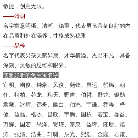
敏捷，创意无限。
——靖朗
名字寓意明晰、清晰、稳重，代表男孩具备良好的内
在品质和外在涵养，性格成熟稳重。
——易梓
名字代表男孩天赋异禀、才华横溢、杰出不凡，具备
深刻、灵敏的思维和眼界。
儒雅好听的兔宝宝名字
宜明、幽俊、钟豪、风俊、尧锋、昌运、哲锦、朝
任、柯柏、苑龙、玮天、野吉、伯哲、野龙、银勋、
君藏、冰辉、远舟、幽白、伯鸿、宇谦、乔涛、桦
健、益磊、楷杰、昌欧、宇腾、国栋、若宝、鼎益、
万辉、国宏、果泽、贤瑾、泰泉、益璋、隆朋、旭
涛、弘清、浩曲、轩啸、辰光、熙浩、金庭、君谦、