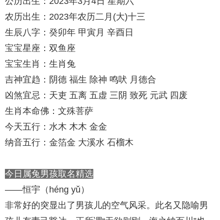
公历出生：2023年3月4日 星期六
农历出生：2023年农历二月(大)十三
生辰八字：癸卯年 甲寅月 辛酉日
宝宝星座：双鱼座
宝宝生肖：生肖兔
吉神宜趋：阴德 福生 除神 鸣吠 月德合
凶煞宜忌：天吏 五离 五虚 三阴 致死 元武 四废
生肖本命佛：文殊菩萨
今天五行：水木 木木 金金
纳音五行：金箔金 大溪水 石榴木
今日属兔男孩取名精选
——恒宇（héng yǔ）
非常好的突显出了男孩儿的空气风采。此名又隐喻男