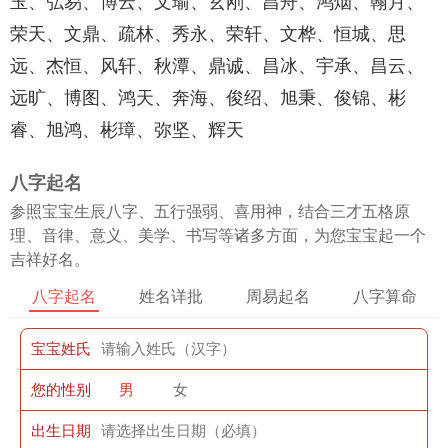
玉、弘易、博云、文瑜、玄刚、昌舟、鸿烟、翰月、
荣天、文鼎、疏林、秀永、荣轩、文桦、恒城、思
远、杰恒、风轩、秋潭、鼎诚、昌冰、宇承、昌云、
远旷、博图、鸿天、奔海、俊绍、旭秉、俊锦、彬
睿、旭鸿、彬璋、弥坚、辉天
八字起名
参照宝宝生辰八字、五行强弱、喜用神，结合三才五格原
理、音律、意义、美学、书写等诸多方面，为您宝宝起一个
吉祥好名。
八字起名
姓名详批
周易起名
八字算命
宝宝姓氏
您的性别
男
女
出生日期