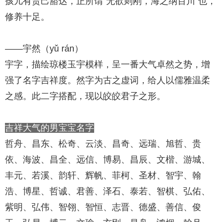
孩儿有责己豁达，正所谓“无欲则刚，海之纳百川”也，
修养十足。
——宇然（yǔ rán）
宇字，描绘琼楼玉宇模样，呈一番大气卓然之势，增
强了名字吉祥度。然字为古之虚词，给人以儒雅温柔
之感。此二字搭配，现以皎皎君子之形。
吉祥大气的男宝宝名字
哲舟、昌东、松奇、云淡、昌奇、远瑞、旭哲、贵
依、海波、昌全、远信、博易、昌辰、文楷、游城、
丰元、若溪、韵轩、辉帆、菲柯、圣材、智宇、翰
浩、博星、哲诚、君善、泽石、泰若、智棋、弘佑、
紫明、弘伟、智翎、智恒、志晋、德盛、善信、俊