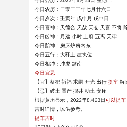
今日公历：2022年8月23日 星期二
今日农历：二零二二年七月廿六日
今日岁次：壬寅年 戊申月 戊申日
今日喜神：天德合 天赦 天仓 天喜 不将 
今日凶神：月建 小时 土府 五离 天牢
今日胎神：房床炉房内东
今日五行：大驿土 建执位
今日相冲：冲虎 煞南
今日宜忌
【宜】祭祀 祈福 求嗣 开光 出行
提车
解
【忌】破土 置产 掘井 动土 安床
根据黄历显示，2022年8月23日
可以提车
吉时详情，以供参考。
提车吉时