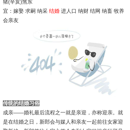
猪(辛亥)煞东
宜：嫁娶 求嗣 纳采
结婚
进人口 纳财 结网 纳畜 牧养
会亲友
传统的结婚习俗
成亲——婚礼最后流程之一就是亲迎，亦称迎亲。就
是在结婚之日，新郎会与媒人和亲友一起前往女家迎