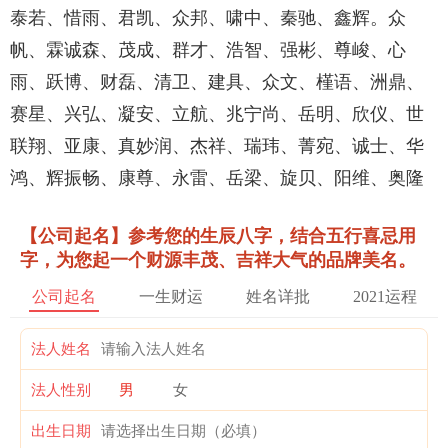
泰若、惜雨、君凯、众邦、啸中、秦驰、鑫辉。众
帆、霖诚森、茂成、群才、浩智、强彬、尊峻、心
雨、跃博、财磊、清卫、建具、众文、槿语、洲鼎、
赛星、兴弘、凝安、立航、兆宁尚、岳明、欣仪、世
联翔、亚康、真妙润、杰祥、瑞玮、菁宛、诚士、华
鸿、辉振畅、康尊、永雷、岳梁、旋贝、阳维、奥隆
【公司起名】参考您的生辰八字，结合五行喜忌用
字，为您起一个财源丰茂、吉祥大气的品牌美名。
公司起名
一生财运
姓名详批
2021运程
法人姓名
法人性别
男
女
出生日期