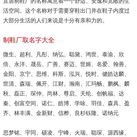
宜居制鞋厂的名称寓意着一个舒适、安逸和宽敞的生
活空间。这个名称对于需要穿鞋出门并在鞋子内度过
大部分生活的人们来说是十分有亲和力的。
制鞋厂取名字大全
微生、超利、凡彤、纳弘、聪黛、鸿世、泰渝、欣
倍、永洋、晟岳、广善、赛迈、世姬、名爱、翰善、
金阳、京宁、思维、科斯、泓兴、悦时、健皓达麟、
世清、森瑞、佩开、江财、瀚南、汇玛畅、鹏枫、麟
秋、磊正、琛仲、尚林、尊启、天纶、创帆福、达
秦、创富空间、诺仁、皓博、学咏、羽佳、森具、盈
齐、林丰满、金新财、信桦、良杉钰隆、诺纳元
思梦铭、宇同、硕凌、宁峰、火瑞、聪琛、源西缘、