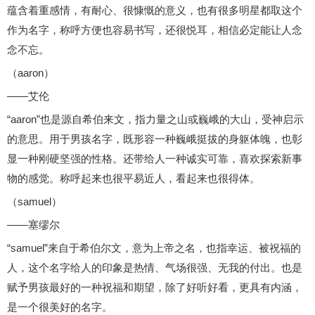
蕴含着重感情，有耐心、很慷慨的意义，也有很多明星都取这个
作为名字，称呼方便也容易书写，还很悦耳，相信必定能让人念
念不忘。
（aaron）
——艾伦
“aaron”也是源自希伯来文，指力量之山或巍峨的大山，受神启示
的意思。用于男孩名字，既形容一种巍峨挺拔的身躯体魄，也彰
显一种刚硬坚强的性格。还带给人一种诚实可靠，喜欢探索新事
物的感觉。称呼起来也很平易近人，看起来也很得体。
（samuel）
——塞缪尔
“samuel”来自于希伯尔文，意为上帝之名，也指幸运、被祝福的
人，这个名字给人的印象是热情、气场很强、无我的付出。也是
赋予男孩最好的一种祝福和期望，除了好听好看，更具有内涵，
是一个很美好的名字。