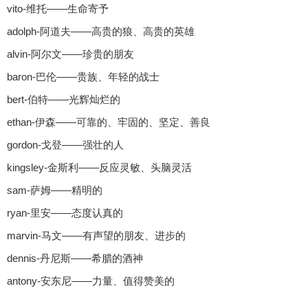
vito-维托——生命寄予
adolph-阿道夫——高贵的狼、高贵的英雄
alvin-阿尔文——珍贵的朋友
baron-巴伦——贵族、年轻的战士
bert-伯特——光辉灿烂的
ethan-伊森——可靠的、牢固的、坚定、善良
gordon-戈登——强壮的人
kingsley-金斯利——反应灵敏、头脑灵活
sam-萨姆——精明的
ryan-里安——态度认真的
marvin-马文——有声望的朋友、进步的
dennis-丹尼斯——希腊的酒神
antony-安东尼——力量、值得赞美的