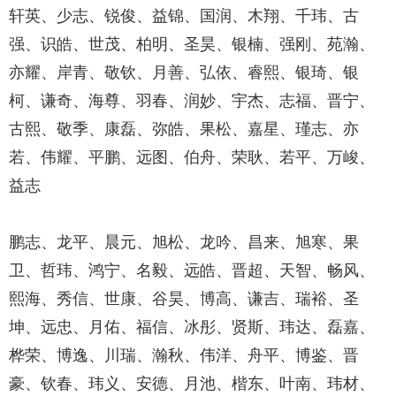
轩英、少志、锐俊、益锦、国润、木翔、千玮、古
强、识皓、世茂、柏明、圣昊、银楠、强刚、苑瀚、
亦耀、岸青、敬钦、月善、弘依、睿熙、银琦、银
柯、谦奇、海尊、羽春、润妙、宇杰、志福、晋宁、
古熙、敬季、康磊、弥皓、果松、嘉星、瑾志、亦
若、伟耀、平鹏、远图、伯舟、荣耿、若平、万峻、
益志
鹏志、龙平、晨元、旭松、龙吟、昌来、旭寒、果
卫、哲玮、鸿宁、名毅、远皓、晋超、天智、畅风、
熙海、秀信、世康、谷昊、博高、谦吉、瑞裕、圣
坤、远忠、月佑、福信、冰彤、贤斯、玮达、磊嘉、
桦荣、博逸、川瑞、瀚秋、伟洋、舟平、博鉴、晋
豪、钦春、玮义、安德、月池、楷东、叶南、玮材、