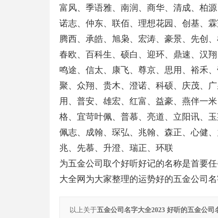
富风、季语雅、南润、商华、清成、柏源
诺志、仲东、联佰、理想花园、创基、霖
腾西、承皓、旭枭、宏涛、豪景、先创、
春欧、百科生、硕白、迎环、鼎速、汉翔
鸣途、信太、康飞、尊京、思用、裕禾、
聚、众翔、贵木、澄诺、科硕、庆茂、广
用、普安、雄宏、红富、益豪、燕伴一米
格、宜苛叶佩、普慕、亮道、立阳讯、玉
佩志、成翰、琛弘、兆翰、森正、心健、
兆、先慕、升澄、瑞正、环联
为五金公司取个好听好记的名称是首要任
大全网为大家整理的运势好的五金公司名
以上关于
五金公司名字大全2023 好听的五金公司