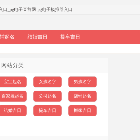
器入口
_
pg电子直营网-pg电子模拟器入口
铺起名
结婚吉日
提车吉日
网站分类
宝宝起名
女孩名字
男孩名字
百家姓起名
公司起名
店铺起名
结婚吉日
提车吉日
搬家吉日