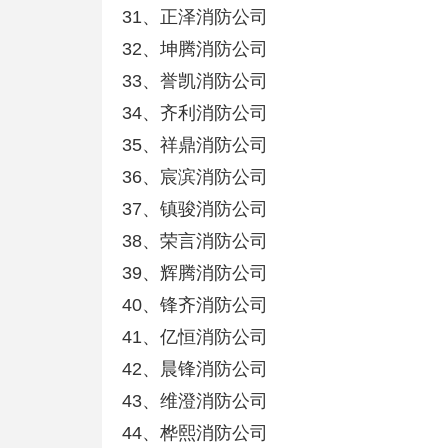
31、正泽消防公司
32、坤腾消防公司
33、誉凯消防公司
34、齐利消防公司
35、祥鼎消防公司
36、宸滨消防公司
37、镇骏消防公司
38、荣言消防公司
39、辉腾消防公司
40、锋齐消防公司
41、亿恒消防公司
42、晨锋消防公司
43、维澄消防公司
44、桦熙消防公司