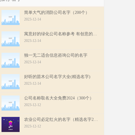
简单大气的消防公司名字（200个）
2023-12-14
寓意好的绿化公司名称参考 有创意的园林名字精选
2023-12-14
独一无二适合信息咨询公司的名字
2023-12-14
好听的苗木公司名字大全(精选名字)
2023-12-14
公司名称取名大全免费2024（300个）
2023-12-12
农业公司必定红火的名字（精选名字235个）
2023-12-12