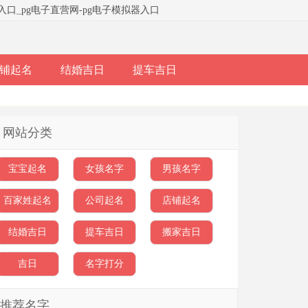
器入口
_
pg电子直营网-pg电子模拟器入口
铺起名
结婚吉日
提车吉日
网站分类
宝宝起名
女孩名字
男孩名字
百家姓起名
公司起名
店铺起名
结婚吉日
提车吉日
搬家吉日
吉日
名字打分
推荐名字