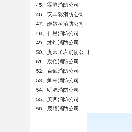
45、霖腾消防公司
46、安丰彩消防公司
47、维敬科消防公司
48、仁星消防公司
49、才灿消防公司
50、虎宏圣岩消防公司
51、宸佰消防公司
52、百诚消防公司
53、灿柏消防公司
54、明源消防公司
55、美西消防公司
56、辰耀消防公司