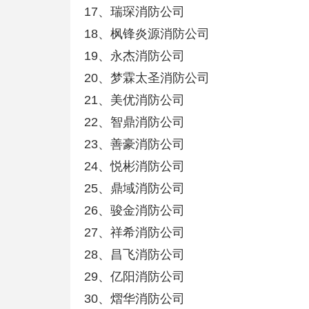
17、瑞琛消防公司
18、枫锋炎源消防公司
19、永杰消防公司
20、梦霖太圣消防公司
21、美优消防公司
22、智鼎消防公司
23、善豪消防公司
24、悦彬消防公司
25、鼎域消防公司
26、骏金消防公司
27、祥希消防公司
28、昌飞消防公司
29、亿阳消防公司
30、熠华消防公司