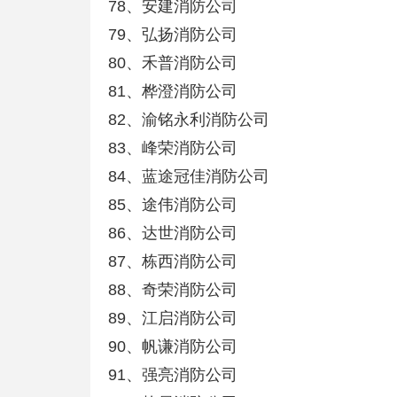
78、安建消防公司
79、弘扬消防公司
80、禾普消防公司
81、桦澄消防公司
82、渝铭永利消防公司
83、峰荣消防公司
84、蓝途冠佳消防公司
85、途伟消防公司
86、达世消防公司
87、栋西消防公司
88、奇荣消防公司
89、江启消防公司
90、帆谦消防公司
91、强亮消防公司