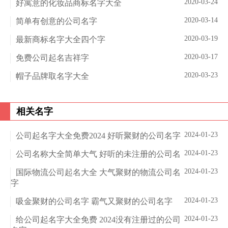
2020-03-24
好寓意的化妆品商标名字大全
2020-03-14
简单有创意的公司名字
2020-03-19
最新商标名字大全四个字
2020-03-17
免费公司起名吉祥字
2020-03-23
帽子品牌取名字大全
相关名字
2024-01-23
公司起名字大全免费2024 好听聚财的公司名字
2024-01-23
公司名称大全简单大气 好听的未注册的公司名
2024-01-23
国际物流公司起名大全 大气聚财的物流公司名
字
2024-01-23
吸金聚财的公司名字 霸气又聚财的公司名字
2024-01-23
给公司起名字大全免费 2024没有注册过的公司