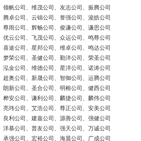
领帆公司、维茂公司、友志公司、振腾公司
腾卓公司、云锦公司、誉强公司、浚皓公司
尊雨公司、辉畅公司、俊谦公司、谦思公司
优云公司、飞茂公司、众运公司、鸣尊公司
喜途公司、星邦公司、维卓公司、鸣达公司
梦荣公司、圣健公司、勤洋公司、荣圣公司
泓金公司、维德公司、星洋公司、诺涛公司
超奥公司、新晟公司、智御公司、运腾公司
朗新公司、圣合公司、明榕公司、健西公司
桦安公司、谦利公司、麟捷公司、麟伟公司
亮玮公司、艾浩公司、尊正公司、安美公司
良利公司、建嘉公司、源善公司、强健公司
洋慕公司、普友公司、强天公司、万诚公司
承强公司、宏裕公司、海晨公司、广成公司