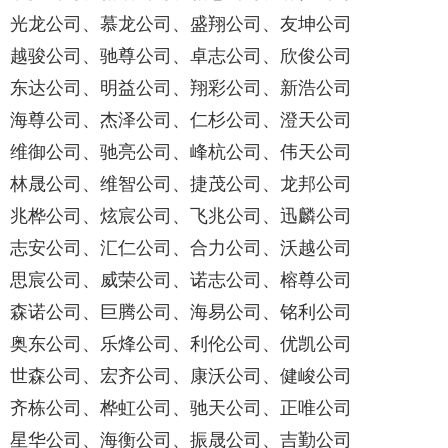
光龙公司、慕龙公司、盛翔公司、友坤公司
越骏公司、驰尊公司、卓志公司、欣俊公司
东达公司、明益公司、翔彩公司、新浩公司
海尊公司、杰泽公司、仁杉公司、澄天公司
维御公司、驰亮公司、峰杭公司、伟天公司
林晟公司、维智公司、捷茂公司、龙邦公司
兆桦公司、炫宸公司、飞兆公司、迅麟公司
志安公司、汇仁公司、合力公司、沃越公司
思宸公司、威荣公司、诺志公司、榕尊公司
森诺公司、巨腾公司、海易公司、铭利公司
奥东公司、乐烽公司、利伦公司、优凯公司
世森公司、宏齐公司、康沃公司、健峻公司
齐栋公司、桦虹公司、驰天公司、正唯公司
星华公司、海衡公司、振晟公司、吉勤公司