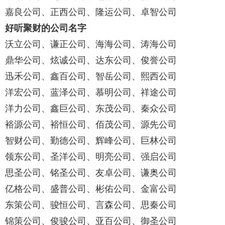
嘉良公司、正西公司、隆运公司、卓智公司
好听聚财的公司名字
沃立公司、谦正公司、海海公司、涛海公司
鼎华公司、炫诚公司、达东公司、俊誉公司
迅禾公司、鑫百公司、智岳公司、熙西公司
洋宏公司、蓝泽公司、慕明公司、祥途公司
洋力公司、鑫巨公司、东茂公司、秦众公司
裕源公司、裕恒公司、佰茂公司、源先公司
智财公司、勤德公司、辉峰公司、巨林公司
领东公司、圣洋公司、明亮公司、强启公司
思圣公司、铭圣公司、友卓公司、谦奥公司
亿格公司、盛普公司、彬佑公司、金富公司
东策公司、骏恒公司、言森公司、思秦公司
锦策公司、俊骏公司、亚百公司、御圣公司