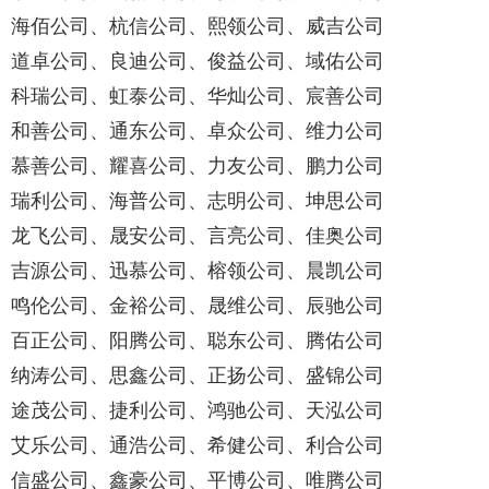
海佰公司、杭信公司、熙领公司、威吉公司
道卓公司、良迪公司、俊益公司、域佑公司
科瑞公司、虹泰公司、华灿公司、宸善公司
和善公司、通东公司、卓众公司、维力公司
慕善公司、耀喜公司、力友公司、鹏力公司
瑞利公司、海普公司、志明公司、坤思公司
龙飞公司、晟安公司、言亮公司、佳奥公司
吉源公司、迅慕公司、榕领公司、晨凯公司
鸣伦公司、金裕公司、晟维公司、辰驰公司
百正公司、阳腾公司、聪东公司、腾佑公司
纳涛公司、思鑫公司、正扬公司、盛锦公司
途茂公司、捷利公司、鸿驰公司、天泓公司
艾乐公司、通浩公司、希健公司、利合公司
信盛公司、鑫豪公司、平博公司、唯腾公司