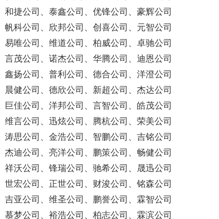
和捷公司、泰鑫公司、优锋公司、豪辉公司
帆科公司、欣邦公司、创喜公司、元智公司
易唯公司、维道公司、柏威公司、卓驰公司
言茂公司、诺杰公司、华腾公司、迪恩公司
鑫扬公司、普利公司、德合公司、洋澄公司
晨健公司、德欣公司、新超公司、杰达公司
巨佳公司、洋邦公司、言智公司、皓茂公司
维言公司、迅炫公司、腾杭公司、荣美公司
涛思公司、金浩公司、智鹏公司、吉铭公司
杰迪公司、亮洋公司、鹏策公司、畅健公司
祥沃公司、锋瑞公司、驰希公司、晟迅公司
世宏公司、正世公司、财浚公司、铭森公司
吉亚公司、维圣公司、鹏誉公司、霖智公司
慕梦公司、裕浩公司、柏志公司、霖滨公司