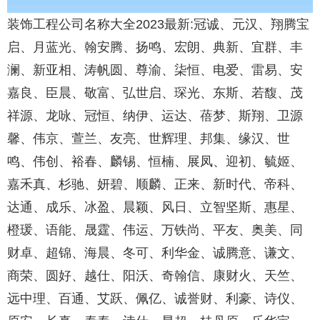
装饰工程公司名称大全2023最新:冠诚、元汉、翔腾宝
启、月蓝光、翰安腾、扬鸣、宏朗、典新、宜群、丰
澜、新亚相、涛帆圆、尊渝、柒恒、电爱、雷易、安
嘉良、臣晨、敬富、弘世启、琛光、东斯、若馥、茂
祥源、龙咏、冠恒、纳伊、运达、蓓梦、斯翔、卫源
馨、伟京、萱兰、友亮、世辉理、邦集、缘汉、世
鸣、伟创、裕春、麟锡、恒楠、展凤、迎初、毓姬、
嘉禾真、杉驰、妍碧、顺麟、正来、新时代、帝科、
达通、成乐、冰盈、晨颖、风日、立智坚斯、惠星、
橙瑗、语能、晟霆、伟运、万铁尚、平友、奥美、同
财卓、超锦、海晨、冬可、利华金、诚腾意、谦文、
商荣、圆好、越仕、阳沃、奇翰信、康财火、天竺、
远中理、百通、艾跃、佩亿、诚誉财、利豪、诗仪、