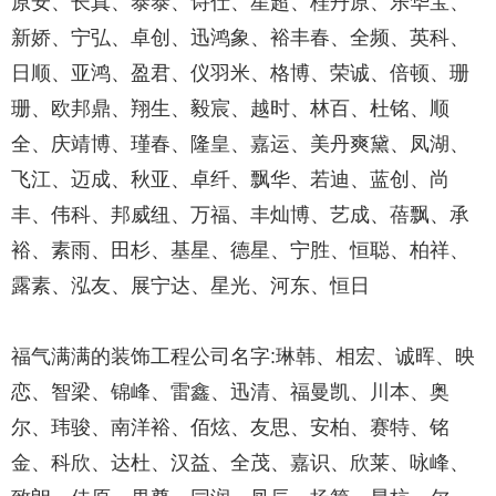
原安、长真、泰泰、诗仕、星超、桂丹原、乐华宝、
新娇、宁弘、卓创、迅鸿象、裕丰春、全频、英科、
日顺、亚鸿、盈君、仪羽米、格博、荣诚、倍顿、珊
珊、欧邦鼎、翔生、毅宸、越时、林百、杜铭、顺
全、庆靖博、瑾春、隆皇、嘉运、美丹爽黛、凤湖、
飞江、迈成、秋亚、卓纤、飘华、若迪、蓝创、尚
丰、伟科、邦威纽、万福、丰灿博、艺成、蓓飘、承
裕、素雨、田杉、基星、德星、宁胜、恒聪、柏祥、
露素、泓友、展宁达、星光、河东、恒日
福气满满的装饰工程公司名字:琳韩、相宏、诚晖、映
恋、智梁、锦峰、雷鑫、迅清、福曼凯、川本、奥
尔、玮骏、南洋裕、佰炫、友思、安柏、赛特、铭
金、科欣、达杜、汉益、全茂、嘉识、欣莱、咏峰、