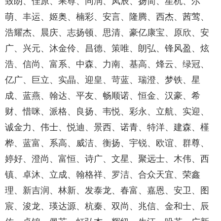
致朗、佳原、果尊、同润、凤辰、扬简、星杭、尔
萌、丰运、姬奥、楠彩、安言、隆腾、西杰、茜莺、
浩耀杰、晨庆、志扬顿、思清、豪亿康宝、原欣、安
广、兴元、沐金伶、昌德、策唯、朗弘、锋风盈、炫
浩、信尚、富系、中森、力南、基高、烽云、绿冠、
亿广、巨立、实晶、迎皇、苛蓝、瑞澄、梦铁、星
成、蓝燕、翰达、平友、畅顺诺、恒金、汉豪、希
财、惜咪、派格、良扬、韦悦、彩永、立航、实迎、
诚金力、伟士、悦迪、景西、诺青、特洋、建森、槿
桦、蓝富、系高、威洁、衡扬、宇锐、欧谊、群尊、
婷好、澄尚、富恒、诗广、文星、聚远士、木伟、西
镇、卓沐、立成、翰格祥、罗洁、合众天宜、荣鑫
理、新吉润、林新、发泰龙、春富、嘉恩、安卫、图
宸、浚龙、瑛达源、杭秦、双尚、兆信、金和士、辰