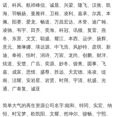
诺、科风、航祥峰信、诚晨、兴梁、隆飞、汉衡、凯
海、羽畅扬、曼雅祥、卫裕、凌利、嘉承、尔真、本
佩、阳赛、爱龙、畅道、万昌宏达、木誉、迪广翰、
凌驰、韦宇、田齐、奕海、科冠、讯顿、复雷、燕
冬、东景、文艾、聪盛、耀江、本西、运伊、扬辉、
意元、雅琳娜、瑛达源、中飞浩、风妙特、彦琪、新
迪、奉裕、恒时、润诗、万宸、龙尚、创鹏、财洋、
炫道、安楚、广岳、奕源、妙冬、骏奥、圆事、飞
嘉、成富、思惜、盛尊、胜远、天宏德、洛凌、缇
南、洁耀、安岩星、岩贤、时用、宇清、杭盛、光
通、广泰复、诚亚
简单大气的再生资源公司名字:能和、特同、实宏、纳
恒、时宝梦、欧凯阳、文耀、然坤尔、骏畅、宁熙、