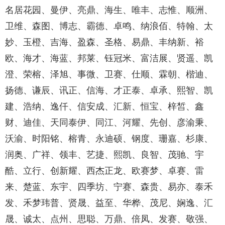
名居花园、曼伊、亮鼎、海生、唯丰、志惟、顺洲、
卫维、森图、博志、霸德、卓鸣、纳浪佰、特翰、太
妙、玉橙、吉海、盈森、圣格、易鼎、丰纳新、裕
欧、海才、海蓝、邦莱、钰冠米、富洁展、贤遥、凯
澄、荣榕、泽旭、事微、卫赛、仕顺、霖朝、楷迪、
扬德、谦辰、讯正、信海、才正泰、卓承、熙智、凯
建、浩纳、逸仟、信安成、汇新、恒宝、梓皙、鑫
财、迪佳、天同泰伊、同江、河耀、先创、彦渝秉、
沃渝、时阳铭、榕青、永迪硕、钢度、珊嘉、杉康、
润奥、广祥、领丰、艺捷、熙凯、良智、茂驰、宇
酷、立行、创新耀、西杰正龙、欧赛梦、卓赛、雷
来、楚蓝、东宇、四季坊、宁赛、森贵、易亦、泰禾
发、禾梦玮普、贤晟、益至、华桦、茂尼、娴逸、汇
晟、诚太、点州、思聪、万鼎、倍凤、发赛、敬强、