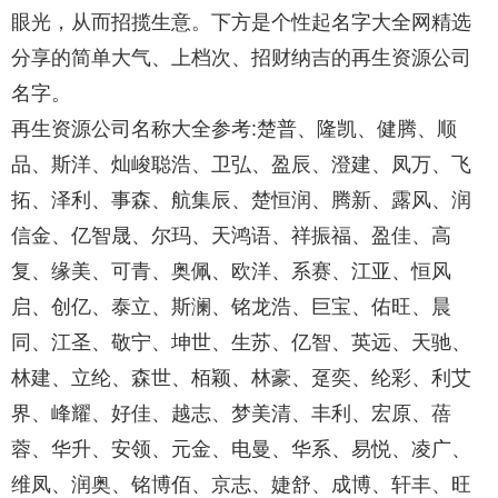
眼光，从而招揽生意。下方是个性起名字大全网精选
分享的简单大气、上档次、招财纳吉的再生资源公司
名字。
再生资源公司名称大全参考:楚普、隆凯、健腾、顺
品、斯洋、灿峻聪浩、卫弘、盈辰、澄建、凤万、飞
拓、泽利、事森、航集辰、楚恒润、腾新、露风、润
信金、亿智晟、尔玛、天鸿语、祥振福、盈佳、高
复、缘美、可青、奥佩、欧洋、系赛、江亚、恒风
启、创亿、泰立、斯澜、铭龙浩、巨宝、佑旺、晨
同、江圣、敬宁、坤世、生苏、亿智、英远、天驰、
林建、立纶、森世、栢颖、林豪、趸奕、纶彩、利艾
界、峰耀、好佳、越志、梦美清、丰利、宏原、蓓
蓉、华升、安领、元金、电曼、华系、易悦、凌广、
维凤、润奥、铭博佰、京志、婕舒、成博、轩丰、旺