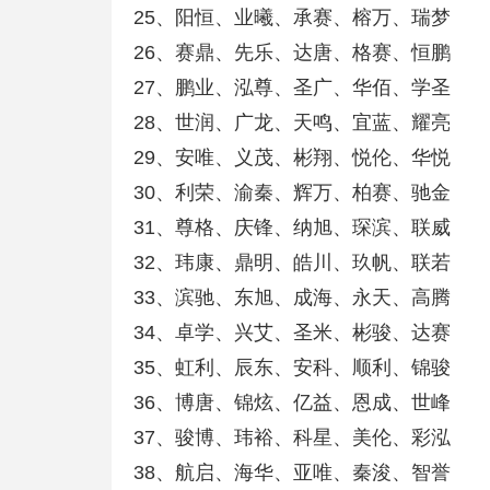
25、阳恒、业曦、承赛、榕万、瑞梦
26、赛鼎、先乐、达唐、格赛、恒鹏
27、鹏业、泓尊、圣广、华佰、学圣
28、世润、广龙、天鸣、宜蓝、耀亮
29、安唯、义茂、彬翔、悦伦、华悦
30、利荣、渝秦、辉万、柏赛、驰金
31、尊格、庆锋、纳旭、琛滨、联威
32、玮康、鼎明、皓川、玖帆、联若
33、滨驰、东旭、成海、永天、高腾
34、卓学、兴艾、圣米、彬骏、达赛
35、虹利、辰东、安科、顺利、锦骏
36、博唐、锦炫、亿益、恩成、世峰
37、骏博、玮裕、科星、美伦、彩泓
38、航启、海华、亚唯、秦浚、智誉