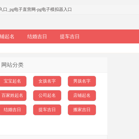
器入口
_
pg电子直营网-pg电子模拟器入口
铺起名
结婚吉日
提车吉日
网站分类
宝宝起名
女孩名字
男孩名字
百家姓起名
公司起名
店铺起名
结婚吉日
提车吉日
搬家吉日