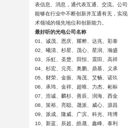
表信息、消息，通代表互通、交流。公司
能够在行业中不断创新并互通有无，实现
术领域的领先地位和创新能力。
最好听的光电公司名称
01、诚茂、恩庆、耀桦、达兆、彩泰
02、曦清、杉星、茂心、星润、瀚盛
03、乐虹、圣楚、田恒、震田、高祥
04、杉宏、元亮、奥鹏、鼎慕、义承
05、财荣、金振、海茂、艾畅、诺玖
06、承玮、金祥、超唯、力杰、彬标
07、浩诚、麟杉、善辰、润海、西金
08、策裕、亮聪、晟派、威心、源昌
09、派成、隆威、广滨、科光、玮博
10、新蓝、辰超、皓晟、鑫峰、泰利