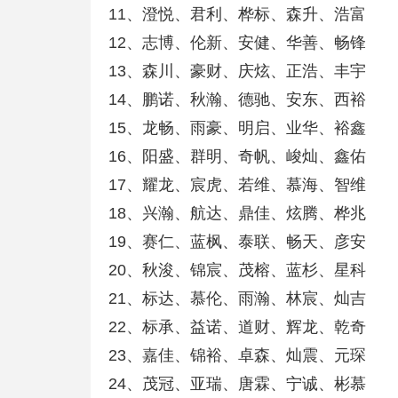
11、澄悦、君利、桦标、森升、浩富
12、志博、伦新、安健、华善、畅锋
13、森川、豪财、庆炫、正浩、丰宇
14、鹏诺、秋瀚、德驰、安东、西裕
15、龙畅、雨豪、明启、业华、裕鑫
16、阳盛、群明、奇帆、峻灿、鑫佑
17、耀龙、宸虎、若维、慕海、智维
18、兴瀚、航达、鼎佳、炫腾、桦兆
19、赛仁、蓝枫、泰联、畅天、彦安
20、秋浚、锦宸、茂榕、蓝杉、星科
21、标达、慕伦、雨瀚、林宸、灿吉
22、标承、益诺、道财、辉龙、乾奇
23、嘉佳、锦裕、卓森、灿震、元琛
24、茂冠、亚瑞、唐霖、宁诚、彬慕