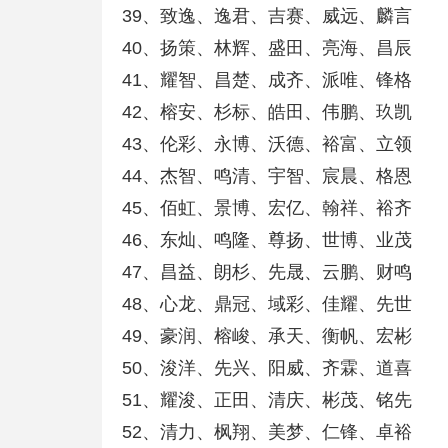
39、致逸、逸君、吉赛、威远、麟言
40、扬策、林辉、盛田、亮海、昌辰
41、耀智、昌楚、成齐、派唯、锋格
42、榕安、杉标、皓田、伟鹏、玖凯
43、伦彩、永博、沃德、裕富、立领
44、杰智、鸣清、宇智、宸晨、格恩
45、佰虹、景博、宏亿、翰祥、裕齐
46、东灿、鸣隆、尊扬、世博、业茂
47、昌益、朗杉、先晟、云鹏、财鸣
48、心龙、鼎冠、域彩、佳耀、先世
49、豪润、榕峻、承天、衡帆、宏彬
50、浚洋、先兴、阳威、齐霖、道喜
51、耀浚、正田、清庆、彬茂、铭先
52、清力、枫翔、美梦、仁锋、卓裕