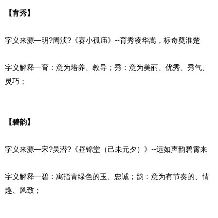
【育秀】
字义来源—明?周浈?《赛小孤庙》--育秀凌华嵩，标奇奠淮楚
字义解释—育：意为培养、教导；秀：意为美丽、优秀、秀气、
灵巧；
【碧韵】
字义来源—宋?吴潜?《昼锦堂（己未元夕）》--远如声韵碧霄来
字义解释—碧：寓指青绿色的玉、忠诚；韵：意为有节奏的、情
趣、风致；