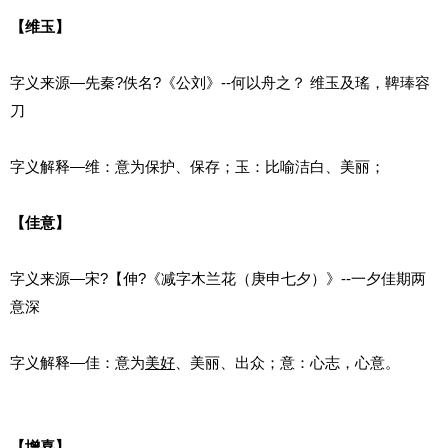
【维玉】
字义来源—先秦?佚名?《公刘》--何以舟之？ 维玉及瑤，鞞琫容
刀
字义解释—维：意为保护、保存；玉：比喻洁白、美丽；
【佳意】
字义来源—宋?【伸?《减字木兰花（庚申七夕）》--一夕佳期两
意深
字义解释—佳：意为
美好
、美丽、出众；意：心志，心意。
【增喜】