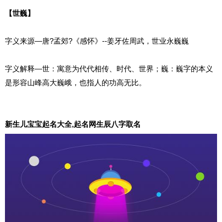
【世巍】
字义来源—唐?孟郊?《感怀》--姜牙佐周武，世业永巍巍
字义解释—世：寓意为代代相传、时代、世界；巍：巍字的本义
是形容山峰高大巍峨，也指人的功高无比。
新生儿宝宝起名大全,起名网生辰八字取名