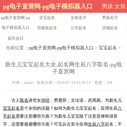
pg电子直营网-pg电子模拟器入口
男孩
女孩
pg电子直营网-pg
宝宝起名
女孩名字
男孩名字
电子模拟器入口
百家姓起名
公司起名
店铺起名
提车吉日
当前位置：
pg电子直营网-pg电子模拟器入口
>
宝宝起名
>
新生儿宝宝起名大全,起名网生辰八字取名-pg电
子直营网
作者：admin
发表日期：2020-07-14 03:20:13
热度：194
古人
取名
讲究女
诗经
，男楚辞，文论语，武周易。为新生儿
宝宝
起名
是个永恒的话题？如何为新生儿宝宝起名，应用生辰
八
字起名
需要注意哪些方面？为新生儿宝宝除了注意音律和谐音
字，还需要规避哪些方面？可见从古至今应用
生辰八字
起名，不