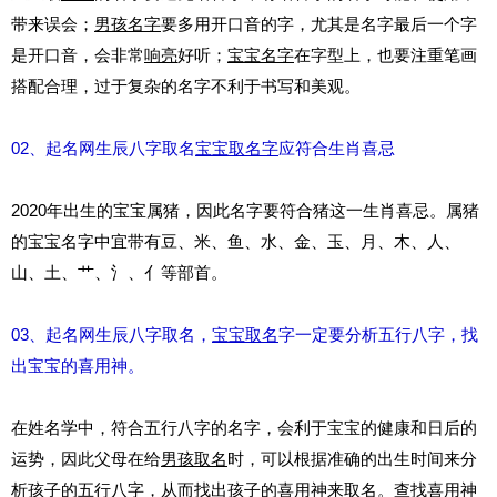
带来误会；
男孩名字
要多用开口音的字，尤其是名字最后一个字
是开口音，会非常
响亮
好听；
宝宝名字
在字型上，也要注重笔画
搭配合理，过于复杂的名字不利于书写和美观。
02、起名网生辰八字取名
宝宝
取名字
应符合生肖喜忌
2020年出生的宝宝属猪，因此名字要符合猪这一生肖喜忌。属猪
的宝宝名字中宜带有豆、米、鱼、水、金、玉、月、木、人、
山、土、艹、氵、亻等部首。
03、起名网生辰八字取名，
宝宝取名
字一定要分析五行八字，找
出宝宝的喜用神。
在姓名学中，符合五行八字的名字，会利于宝宝的健康和日后的
运势，因此父母在给
男孩取名
时，可以根据准确的出生时间来分
析孩子的五行八字，从而找出孩子的喜用神来取名。查找喜用神