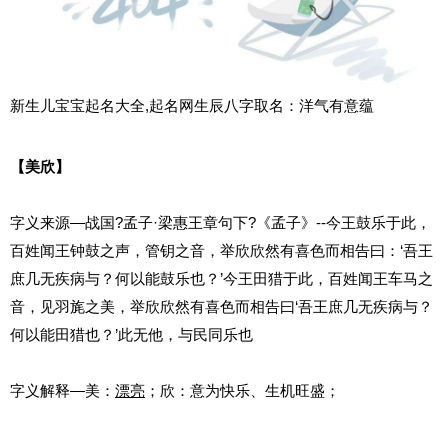
新生儿宝宝起名大全,起名网生辰八字取名：洋气有意蕴
【美欣】
字义来源—战国?孟子·梁惠王章句下?《孟子》--今王鼓乐于此，
百姓闻王钟鼓之声，管钥之音，举欣欣然有喜色而相告曰：‘吾王
庶几无疾病与？何以能鼓乐也？’今王田猎于此，百姓闻王车马之
音，见羽旄之美，举欣欣然有喜色而相告曰‘吾王庶几无疾病与？
何以能田猎也？’此无他，与民同乐也
字义解释—美：
漂亮
；欣：意为快乐、生机旺盛；