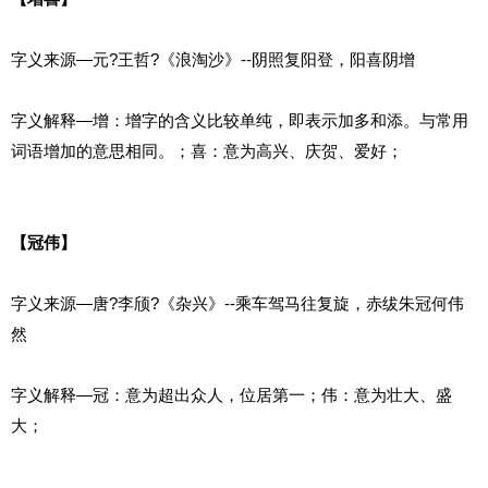
字义来源—元?王哲?《浪淘沙》--阴照复阳登，阳喜阴增
字义解释—增：增字的含义比较单纯，即表示加多和添。与常用
词语增加的意思相同。；喜：意为高兴、庆贺、爱好；
【冠伟】
字义来源—唐?李颀?《杂兴》--乘车驾马往复旋，赤绂朱冠何伟
然
字义解释—冠：意为超出众人，位居第一；伟：意为壮大、盛
大；