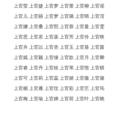
上官莹 上官婕 上官梦 上官蕾 上官柳 上官谣
上官儿 上官丽 上官梦 上官璐 上官晴 上官滢
上官娜 上官桑 上官熙 上官蓉 上官曼 上官雯
上官思 上官若 上官菡 上官芳 上官伶 上官映
上官卉 上官以 上官杏 上官玉 上官葵 上官茵
上官嫣 上官颖 上官缦 上官歆 上官月 上官卿
上官睿 上官丹 上官枝 上官苇 上官惜 上官棋
上官可 上官莉 上官蕊 上官婧 上官薇 上官黛
上官楣 上官雁 上官玟 上官彩 上官艺 上官筠
上官梅 上官瑜 上官婵 上官荷 上官叶 上官晓