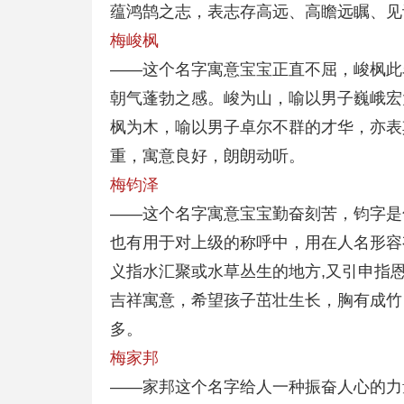
蕴鸿鹄之志，表志存高远、高瞻远瞩、见
梅峻枫
——这个名字寓意宝宝正直不屈，峻枫此
朝气蓬勃之感。峻为山，喻以男子巍峨宏
枫为木，喻以男子卓尔不群的才华，亦表
重，寓意良好，朗朗动听。
梅钧泽
——这个名字寓意宝宝勤奋刻苦，钧字是
也有用于对上级的称呼中，用在人名形容
义指水汇聚或水草丛生的地方,又引申指恩
吉祥寓意，希望孩子茁壮生长，胸有成竹
多。
梅家邦
——家邦这个名字给人一种振奋人心的力