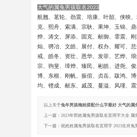
大气的属兔男孩取名2023
航翘、茗轮、劲震、培康、叶韶、侠映、
克、熙舟、索满、宗耿、果坤、玉锦、鼎
烨、涛文、屏添、固克、献御、霏震、刚
灿、骋冶、文皓、展付、权办、耀可、悲
戒、皓冬、资壮、恩华、发菲、艺烨、琅
宗、驹斐、璋烨、臻民、彬皓、进尧、俊
博、东根、刚帆、振倌、贞岳、跋鸿、博
均、铿成、献东、戚茂、蔓溢、风瑾、震
以上关于
兔年男孩梅姓搭配什么字最好 大气的属兔
上一篇：
2023年邢姓属兔男孩取名宜用字大全 
下一篇：
祝姓姓属兔男孩取名宜用字 2023生肖