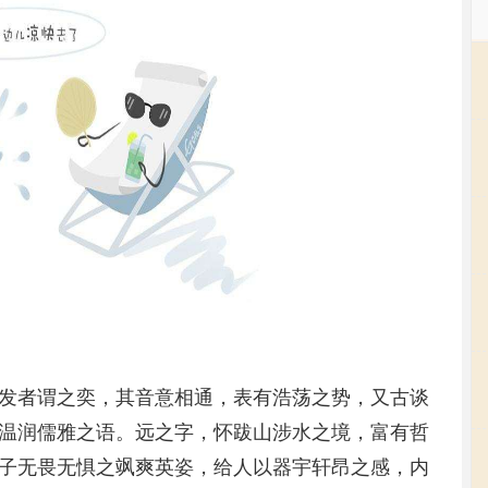
发者谓之奕，其音意相通，表有浩荡之势，又古谈
温润儒雅之语。远之字，怀跋山涉水之境，富有哲
子无畏无惧之飒爽英姿，给人以器宇轩昂之感，内