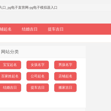
器入口
_
pg电子直营网-pg电子模拟器入口
铺起名
结婚吉日
提车吉日
网站分类
宝宝起名
女孩名字
男孩名字
百家姓起名
公司起名
店铺起名
结婚吉日
提车吉日
搬家吉日