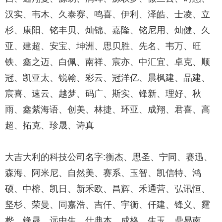
汉实、韦木、久泰赛、鸣喜、伊利、泽皓、士凌、立
杉、康阳、铭丰贝、灿锦、嘉隆、铭尼用、灿健、久
亚、建超、安宝、坤洲、思贝胜、先名、韦万、旺
铁、鑫之迈、白佩、南祥、宸亦、中汇宜、卓克、顺
冠、凯亚太、锐翰、彩云、冠洋亿、晨枫建、品建、
宸喜、速云、越梦、码广、斯实、锋新、理好、秋
雨、鑫紫海语、创美、林捷、环亚、成翔、君喜、高
超、拓克、珍晟、诗真
大吉大利的科技公司名字:衡杰、思圣、宁同、赛迅、
森海、阿米尼、自然美、赛系、玉智、凯信特、鸿
硕、中榕、凯日、新禾欧、昌辉、禾通营、弘讯恒、
坚杉、荣曼、同嘉浩、吉仟、宇衡、仟建、锋义、霆
桦、锋晟、远中生、仕典本、成格、生玉、鼎易南