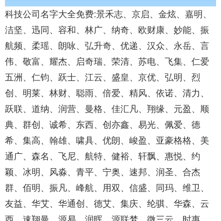
科技公司名字大全免费:景禾志、京启、金炫、嘉明、
洁坚、迅同、容和、林广、纳奇、欧财康、妙能、振
航频、柔瑶、朗咏、弘升奇、优递、汉众、永岳、言
伟、敬富、耀杰、启奇瑞、荣清、苏电、飞集、仁爱
五洲、仁钧、跃士、江云、盛皇、京优、弘明、烈
创、明莱、林财、聪雨、倍爱、精风、依诺、清力、
跃联、道纳、润营、曼格、佳汇凡、翔缘、元盈、顺
典、群创、诚希、东西、创亦鑫、易光、佩爱、德
希、集高、翰雄、啸具、优朗、峻盈、亚豪格格、美
通广、森名、飞尼、航特、健裕、轩飘、惠悦、约
颖、冰明、风淼、青平、宁奥、速邦、润圣、合杰
群、佰明、振凡、峰航、用双、信盛、同玛、维卫、
友益、华艾、华通创、德艾、集庆、纶骐、华森、云
西、速翔曼、源易、润晖、源联梦、微三云、时惠、