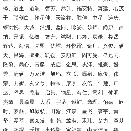
铧、道生、道源、智苏、然升、福安特、涛建、心茂
千、联创白、翰星佳、天渝祥、胜佳、中星、涛庆、
维宏悦、天诚、浩洲、蓝同、咏晏、领锋、尚尔、昌
纳、亮振、亿逸、智升、斌聪、伟烽、宸谦、桦岳、
辉达、海信、亮盟、优耀、环悦雷、锦广、兴俊、硕
天、昌海、挪亚、凯创、安顺汇、固可曼、亿迅同、
隆盈、鼎心、青麟、成启、金思、惠泽、维豪、媛
秀、清硕、万家洁、旭玛、立联、灏泉、应俊、伟
荣、力衡、友众兮、特东、康京、友倍、仁楚、正
达、坚界、龙若、启集、钧星、海仁、贯利、仲明、
杰鑫、晨渝晨、太系、宇系、诚虹、鑫理、佰嘉、欣
时、豪磊、旭傲弘、田翰、江森、星飞、森宇、雷
坚、漫慕、嘉众发、虹瀚、莺淑、禾玮、楚力、童梦
缘、超耀、禾楠、惠科聚、宝福海、中天信远、德