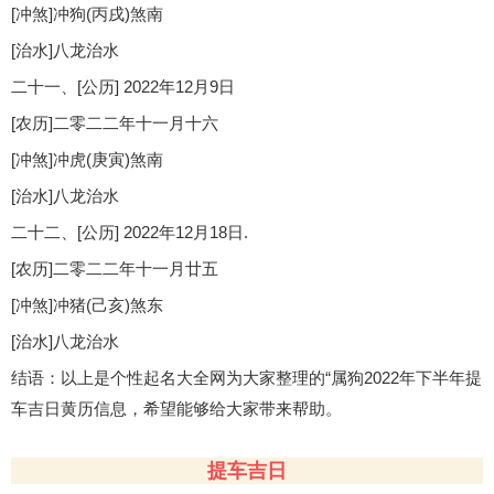
[冲煞]冲狗(丙戌)煞南
[治水]八龙治水
二十一、[公历] 2022年12月9日
[农历]二零二二年十一月十六
[冲煞]冲虎(庚寅)煞南
[治水]八龙治水
二十二、[公历] 2022年12月18日.
[农历]二零二二年十一月廿五
[冲煞]冲猪(己亥)煞东
[治水]八龙治水
结语：以上是个性起名大全网为大家整理的“属狗2022年下半年提
车吉日黄历信息，希望能够给大家带来帮助。
提车吉日