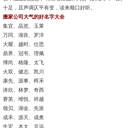
十足，且声调仄平有变，读来顺口好听。
搬家公司大气的好名字大全
集宜、晶览、玉莱
万同、湖良、罗洋
大耀、越时、仕思
鼎界、冠韦、理佩
博尚、格隆、太飞
火双、健志、凯川
康先、源事、晖禾
涛欣、林梦、奇西
赛英、维悦、祥越
领贝、湖金、先派
成禾、源天、成奥
生宏、木太、京远