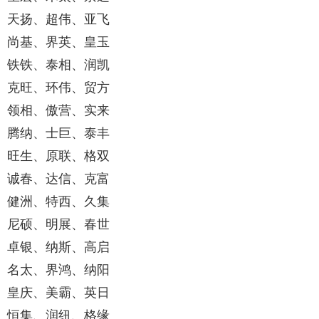
天扬、超伟、亚飞
尚基、界英、皇玉
铁铁、泰相、润凯
克旺、环伟、贸方
领相、傲营、实来
腾纳、士巨、泰丰
旺生、原联、格双
诚春、达信、克富
健洲、特西、久集
尼硕、明展、春世
卓银、纳斯、高启
名太、界鸿、纳阳
皇庆、美霸、英日
恒集、润纽、格缘