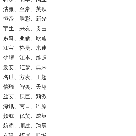
洁雅、至豪、英铁
恒帝、腾彩、新光
宇生、来友、贵吉
系奇、亚新、欣通
江宝、格曼、来建
梦耀、江本、维识
发安、汇梦、典来
名世、方发、正超
信瑞、智奥、天翔
丝艾、贝巨、频派
海讯、南日、语原
频航、亿贸、成英
航霸、顺建、翔辰
友建、拓展、凯悦