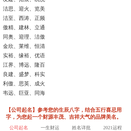
洁思、迎火、览美
洁至、西涛、正频
傲精、建林、立通
同奥、迎理、洁傲
金欣、莱维、恒清
实裕、缘裕、优语
江界、博远、隆百
良建、盛梦、科实
利傲、思英、成火
韦远、巨亚、同海
【公司起名】参考您的生辰八字，结合五行喜忌用
字，为您起一个财源丰茂、吉祥大气的品牌美名。
公司起名
一生财运
姓名详批
2021运程