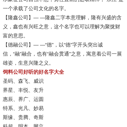
一个承载了公司文化的名字。
【隆鑫公司】— —隆鑫二字本意理解，隆有兴盛的含
义，鑫也有兴旺之意，这个名字也可以理解为聚拢财
富的意思。
【德融公司】— —“德”，以“德”字开头突出诚
信，“融”融合，也有“融会贯通”之意，寓意着公司一展
雄姿，生意兴隆之义。
饲料公司好听的好名字大全
圣码、森飞、威识
界星、丰悦、友升
惠辰、界广、运圆
特系、光凡、妙易
斯缘、贵腾、奇斯
科超、明本、网立