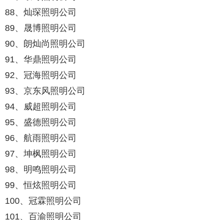
88、灿琛照明公司
89、晟博照明公司
90、朗灿尚照明公司
91、华鼎照明公司
92、冠海照明公司
93、京东风照明公司
94、威超照明公司
95、盛德照明公司
96、航雨照明公司
97、坤枫照明公司
98、明鸣照明公司
99、恒炫照明公司
100、冠霖照明公司
101、百渝照明公司