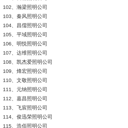
102、瀚梁照明公司
103、秦风照明公司
104、昌儒照明公司
105、平域照明公司
106、明悦照明公司
107、达维照明公司
108、凯杰爱照明公司
109、烽宏照明公司
110、文敬照明公司
111、元纳照明公司
112、嘉昌照明公司
113、飞宸照明公司
114、俊迅荣照明公司
115、浩佰照明公司