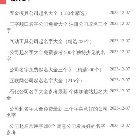
2023-12-07
五金模具公司起名大全（180个精选）
2023-12-07
三字顺口名字公司免费大全 注册公司取名三个
字
2023-12-07
气动工具公司起名字大全（精选200个）
2023-12-07
公司起名字大全免费参考 500个独特少见的名
字
2023-12-07
公司名字免费起名大全三个字（精选200个）
2023-12-07
互联网公司起名名字大全（215个）
2023-12-07
石化公司名字大全参考最新 个体加油站起名大
全
2023-12-07
公司起名字大全免费最新 三个字寓意好的公司
名字
2023-12-07
公司起名常用字280个 寓意公司发展好的名字
参考