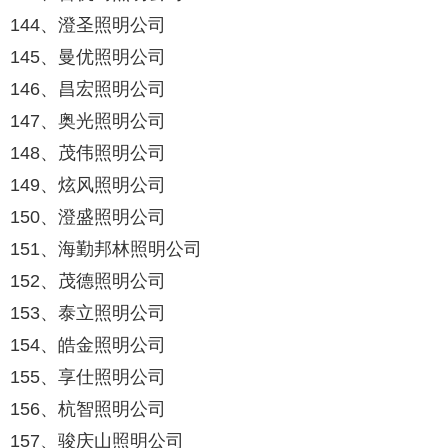
144、澄圣照明公司
145、曼优照明公司
146、昌宏照明公司
147、奥光照明公司
148、茂伟照明公司
149、炫风照明公司
150、澄盛照明公司
151、海勤邦林照明公司
152、茂德照明公司
153、泰立照明公司
154、皓金照明公司
155、享仕照明公司
156、杭智照明公司
157、骏庆山照明公司