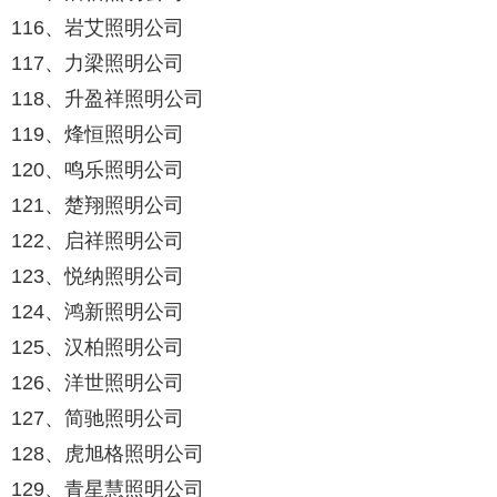
116、岩艾照明公司
117、力梁照明公司
118、升盈祥照明公司
119、烽恒照明公司
120、鸣乐照明公司
121、楚翔照明公司
122、启祥照明公司
123、悦纳照明公司
124、鸿新照明公司
125、汉柏照明公司
126、洋世照明公司
127、简驰照明公司
128、虎旭格照明公司
129、青星慧照明公司