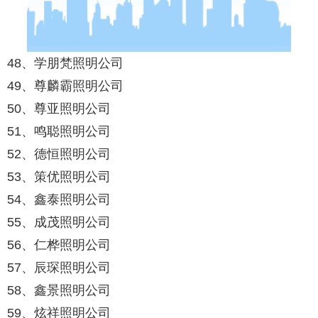
48、学朋梵照明公司
49、尊麟霸照明公司
50、尊亚照明公司
51、鸣聪照明公司
52、德恒照明公司
53、策优照明公司
54、鑫泰照明公司
55、成茂照明公司
56、仁桦照明公司
57、辰琛照明公司
58、鑫景照明公司
59、炫祥照明公司