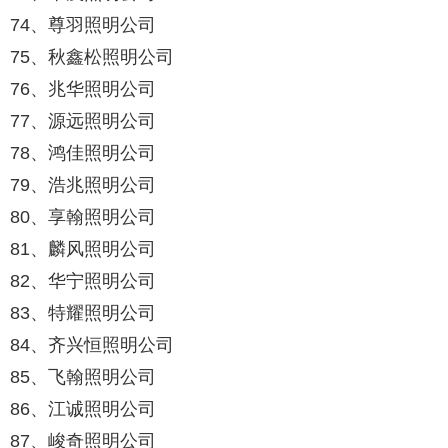
74、尊羽照明公司
75、秋鑫松照明公司
76、兆华照明公司
77、源远照明公司
78、鸿佳照明公司
79、浩兆照明公司
80、享翰照明公司
81、麟风照明公司
82、华宁照明公司
83、特耀照明公司
84、齐兴恒照明公司
85、飞翰照明公司
86、江诚照明公司
87、峻奇照明公司