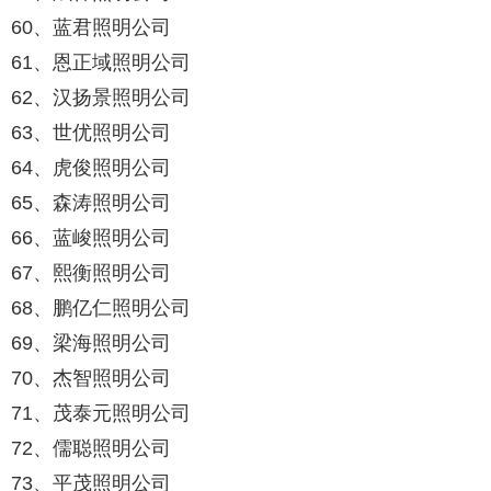
60、蓝君照明公司
61、恩正域照明公司
62、汉扬景照明公司
63、世优照明公司
64、虎俊照明公司
65、森涛照明公司
66、蓝峻照明公司
67、熙衡照明公司
68、鹏亿仁照明公司
69、梁海照明公司
70、杰智照明公司
71、茂泰元照明公司
72、儒聪照明公司
73、平茂照明公司