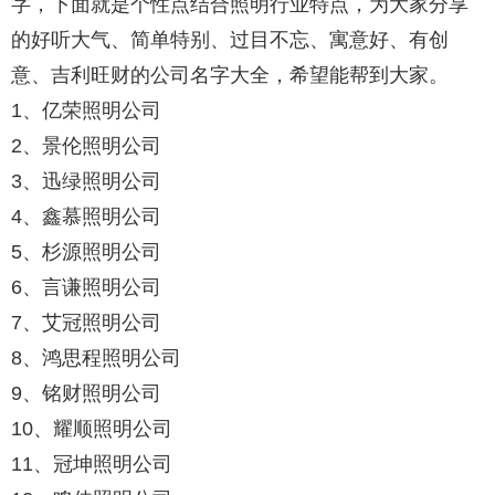
字，下面就是个性点结合照明行业特点，为大家分享
的好听大气、简单特别、过目不忘、寓意好、有创
意、吉利旺财的公司名字大全，希望能帮到大家。
1、亿荣照明公司
2、景伦照明公司
3、迅绿照明公司
4、鑫慕照明公司
5、杉源照明公司
6、言谦照明公司
7、艾冠照明公司
8、鸿思程照明公司
9、铭财照明公司
10、耀顺照明公司
11、冠坤照明公司