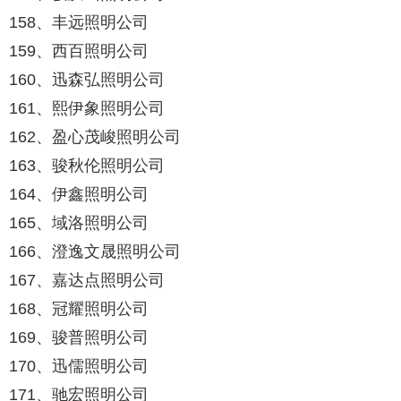
158、丰远照明公司
159、西百照明公司
160、迅森弘照明公司
161、熙伊象照明公司
162、盈心茂峻照明公司
163、骏秋伦照明公司
164、伊鑫照明公司
165、域洛照明公司
166、澄逸文晟照明公司
167、嘉达点照明公司
168、冠耀照明公司
169、骏普照明公司
170、迅儒照明公司
171、驰宏照明公司