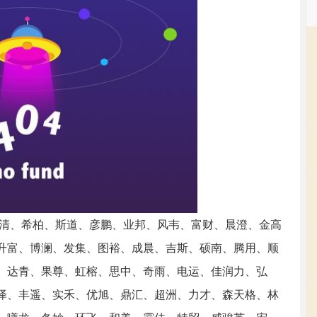
同清、希柏、斯道、彦鹏、业邦、风韦、富财、晨澄、金高
升富、博澜、发集、图裕、成晨、吉斯、硕南、腾用、顺
、达青、果尊、虹榕、思中、奇雨、电运、佳润力、弘
泽、丰遥、实禾、优旭、鼎汇、超洲、力才、森天格、林