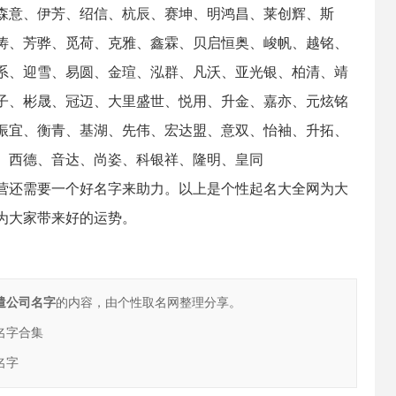
森意、伊芳、绍信、杭辰、赛坤、明鸿昌、莱创辉、斯
涛、芳骅、觅荷、克雅、鑫霖、贝启恒奥、峻帆、越铭、
系、迎雪、易圆、金瑄、泓群、凡沃、亚光银、柏清、靖
子、彬晟、冠迈、大里盛世、悦用、升金、嘉亦、元炫铭
振宜、衡青、基湖、先伟、宏达盟、意双、怡袖、升拓、
、西德、音达、尚姿、科银祥、隆明、皇同
营还需要一个好名字来助力。以上是个性起名大全网为大
为大家带来好的运势。
遣公司名字
的内容，由个性取名网整理分享。
名字合集
名字