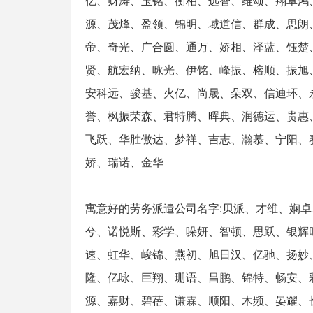
亿、财涛、玉铭、衡柏、远智、维颂、翔卓鸿
源、茂烽、盈领、锦明、域道信、群成、思朗
帝、奇光、广合圆、通万、娇相、泽蓝、钰楚
贤、航宏纳、咏光、伊铭、峰振、榕顺、振旭
安科远、骏基、火亿、尚晟、朵双、信迪环、
誉、枫振荣森、君特腾、晖典、润德运、贵惠
飞跃、华胜傲达、梦祥、吉志、瀚慕、宁阳、
娇、瑞诺、金华
寓意好的劳务派遣公司名字:贝派、才维、娴
兮、诺悦斯、彩学、哚妍、智顿、思跃、银辉
速、虹华、峻锦、燕初、旭日汉、亿驰、扬妙
隆、亿咏、巨翔、珊语、昌鹏、锦特、畅安、
源、嘉财、碧蓓、谦霖、顺阳、木频、晏耀、