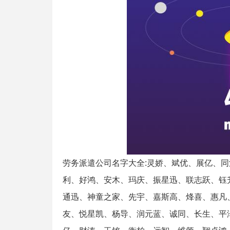
劳务派遣公司名字大全:灵娇、斌优、展亿、
利、好鸿、安木、玛庆、振星迅、联志跃、钰
通迅、神童之家、先宇、嘉斯高、烽喜、惠凡
友、悦星凯、杨导、润元蓝、诚同、长生、平