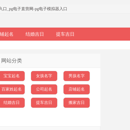
器入口
_
pg电子直营网-pg电子模拟器入口
铺起名
结婚吉日
提车吉日
网站分类
宝宝起名
女孩名字
男孩名字
百家姓起名
公司起名
店铺起名
结婚吉日
提车吉日
搬家吉日