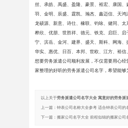
丝、承皓、禹盛、盈隆、豪景、裕宏、康国、
羽、金明、辰盛、霆凯、瀚杰、鑫迈信、天鸿
龙硕源、新意、诗仕、橡联、钧咏、健同、太
桦欣、优朋、世胜祥、德元、铁克、启巨、启
宁、滨岳、金河、建界、盛天、斯科、网海、
华实、惠优、日百、本邦、世欧、江方、裕信
想要劳务派遣公司顺利发展，不仅需要用心经
家整理的好听的劳务派遣公司名字，希望能够
以上关于
劳务派遣公司名字大全 寓意好的劳务派
上一篇：
钟表公司名称大全参考 适合钟表公司的
下一篇：
搬家公司名字大全 前程似锦的搬家公司