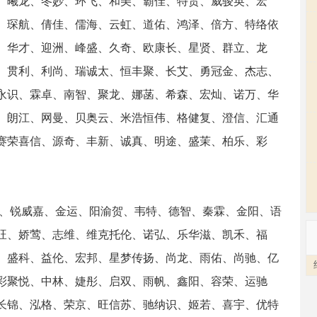
、曦龙、冬妙、环飞、和美、霸佳、特贸、威骏英、宏
、琛航、倩佳、儒海、云虹、道佑、鸿泽、倍方、特络依
、华才、迎洲、峰盛、久奇、欧康长、星贤、群立、龙
、贯利、利尚、瑞诚太、恒丰聚、长艾、勇冠金、杰志、
永识、霖卓、南智、聚龙、娜菡、希森、宏灿、诺万、华
、朗江、网曼、贝奥云、米浩恒伟、格健复、澄信、汇通
赛荣喜信、源奇、丰新、诚真、明途、盛茉、柏乐、彩
卓、锐威嘉、金运、阳渝贺、韦特、德智、秦霖、金阳、语
旺、娇莺、志维、维克托伦、诺弘、乐华滋、凯禾、福
、盛科、益伦、宏邦、星梦传扬、尚龙、雨佑、尚驰、亿
彩聚悦、中林、婕彤、启双、雨帆、鑫阳、容荣、运驰
长锦、泓格、荣京、旺信苏、驰纳识、姬若、喜宇、优特