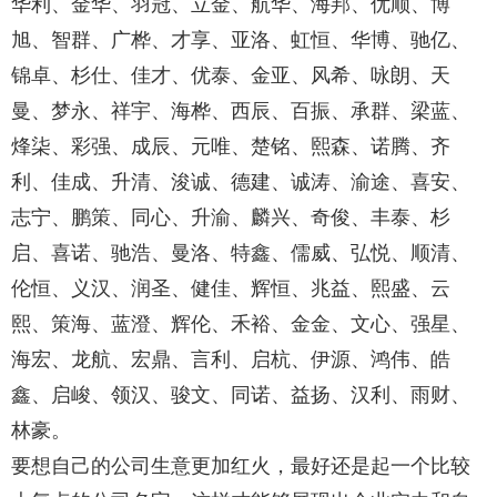
华利、金华、羽冠、立金、航华、海邦、优顺、博
旭、智群、广桦、才享、亚洛、虹恒、华博、驰亿、
锦卓、杉仕、佳才、优泰、金亚、风希、咏朗、天
曼、梦永、祥宇、海桦、西辰、百振、承群、梁蓝、
烽柒、彩强、成辰、元唯、楚铭、熙森、诺腾、齐
利、佳成、升清、浚诚、德建、诚涛、渝途、喜安、
志宁、鹏策、同心、升渝、麟兴、奇俊、丰泰、杉
启、喜诺、驰浩、曼洛、特鑫、儒威、弘悦、顺清、
伦恒、义汉、润圣、健佳、辉恒、兆益、熙盛、云
熙、策海、蓝澄、辉伦、禾裕、金金、文心、强星、
海宏、龙航、宏鼎、言利、启杭、伊源、鸿伟、皓
鑫、启峻、领汉、骏文、同诺、益扬、汉利、雨财、
林豪。
要想自己的公司生意更加红火，最好还是起一个比较