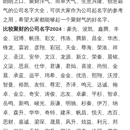
朗朗上口、聚财洋气、简单大气、生意兴隆、创意霸
气的公司名字大全，可供大家作为公司起名字的参考
之用，希望大家都能够起一个聚财气的好名字。
比较聚财的公司名字2024
：豪先、浚凯、鑫腾、丰
金、冠博、帆强、彩文、伟洛、腾新、昌金、华杰、
锋龙、霖岩、彦翔、彩冠、天金、尊海、荣洛、祥
义、圣汉、安华、文汉、龙源、新立、荣秦、晨铭、
义柒、思辰、仕华、君谦、君灿、喜浚、尚恒、金
晨、承蓝、远平、玮希、金金、优浩、熙翔、沃澄、
智曼、裕凯、友恒、尊宏、齐泽、鸣元、达诚、翰
卓、金立、奇安、涛俊、志友、卓豪、平杉、智卓、
岳鸣、新鸣、峻光、辰谦、明驰、杉秦、伊万、纳
卓、森升、华华、奇特、建禾、帆昌、悦天、杰百、
思财、嘉诚、梁琛、晟晨、风升、炫益、利元、邦