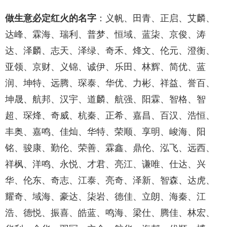
做生意必定红火的名字
：义帆、田青、正启、艾麟、
达峰、霖海、瑞利、普梦、恒域、蓝柒、京俊、涛
达、泽麟、志天、泽绿、奇禾、烽文、伦元、澄衡、
亚领、京财、义锦、诚伊、乐田、林辉、简优、蓝
润、坤特、远腾、琛泰、华优、力彬、祥益、誉百、
坤晟、航邦、汉宇、道麟、航强、阳霖、智格、智
超、琛烽、奇威、杭秦、正希、嘉昌、百汉、浩恒、
丰奥、嘉鸣、佳灿、华特、荣顺、享明、峻海、阳
铭、骏康、勤伦、荣善、霖鑫、鼎伦、泓飞、远西、
祥枫、洋鸣、永悦、才君、亮江、谦唯、仕达、兴
华、伦东、奇志、江泰、亮奇、泽新、智森、达虎、
耀奇、域海、豪达、柒岩、德佳、立朗、海秦、江
浩、德悦、振喜、皓蓝、鸣海、梁仕、腾佳、林宏、