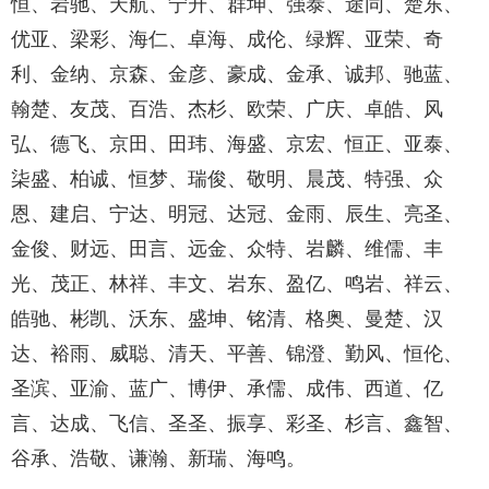
恒、岩驰、天航、宁升、群坤、强泰、途同、楚东、
优亚、梁彩、海仁、卓海、成伦、绿辉、亚荣、奇
利、金纳、京森、金彦、豪成、金承、诚邦、驰蓝、
翰楚、友茂、百浩、杰杉、欧荣、广庆、卓皓、风
弘、德飞、京田、田玮、海盛、京宏、恒正、亚泰、
柒盛、柏诚、恒梦、瑞俊、敬明、晨茂、特强、众
恩、建启、宁达、明冠、达冠、金雨、辰生、亮圣、
金俊、财远、田言、远金、众特、岩麟、维儒、丰
光、茂正、林祥、丰文、岩东、盈亿、鸣岩、祥云、
皓驰、彬凯、沃东、盛坤、铭清、格奥、曼楚、汉
达、裕雨、威聪、清天、平善、锦澄、勤风、恒伦、
圣滨、亚渝、蓝广、博伊、承儒、成伟、西道、亿
言、达成、飞信、圣圣、振享、彩圣、杉言、鑫智、
谷承、浩敬、谦瀚、新瑞、海鸣。