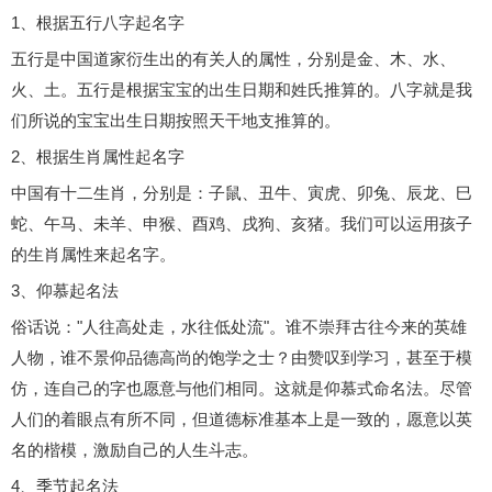
1、根据五行八字起名字
五行是中国道家衍生出的有关人的属性，分别是金、木、水、
火、土。五行是根据宝宝的出生日期和姓氏推算的。八字就是我
们所说的宝宝出生日期按照天干地支推算的。
2、根据生肖属性起名字
中国有十二生肖，分别是：子鼠、丑牛、寅虎、卯兔、辰龙、巳
蛇、午马、未羊、申猴、酉鸡、戌狗、亥猪。我们可以运用孩子
的生肖属性来起名字。
3、仰慕起名法
俗话说："人往高处走，水往低处流"。谁不崇拜古往今来的英雄
人物，谁不景仰品德高尚的饱学之士？由赞叹到学习，甚至于模
仿，连自己的字也愿意与他们相同。这就是仰慕式命名法。尽管
人们的着眼点有所不同，但道德标准基本上是一致的，愿意以英
名的楷模，激励自己的人生斗志。
4、季节起名法