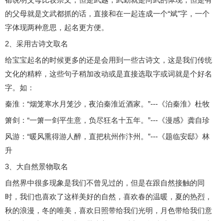
的父母就是文武都抓的话，直接和在一起连成一个“斌”字，一个
字体现两种意思，起名更方便。
2、采用古诗文取名
给宝宝起名的时候更多的还是会用到一些古诗文，这是我们传统
文化的精粹，这些句子稍加改动或是直接选取字或词就是个好名
字。如：
秦淮：“烟笼寒水月笼沙，夜泊秦淮近酒家。”---《泊秦淮》杜牧
箫剑：“一箫一剑平生意，负尽狂名十五年。”---《漫感》龚自珍
风游：“暖风熏得游人醉，直把杭州作汴州。”---《题临安邸》林
升
3、大自然景物取名
自然界中很多现象是我们不曾见过的，但是在跟自然接触的同
时，我们也喜欢了这样美好的自然，喜欢春的温暖，夏的热烈，
秋的浪漫，冬的唯美，喜欢日照带给我们光明，月色带给我们意