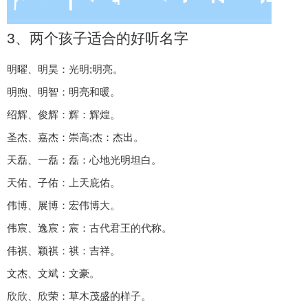
3、两个孩子适合的好听名字
明曜、明昊：光明;明亮。
明煦、明智：明亮和暖。
绍辉、俊辉：辉：辉煌。
圣杰、嘉杰：崇高;杰：杰出。
天磊、一磊：磊：心地光明坦白。
天佑、子佑：上天庇佑。
伟博、展博：宏伟博大。
伟宸、逸宸：宸：古代君王的代称。
伟祺、颖祺：祺：吉祥。
文杰、文斌：文豪。
欣欣、欣荣：草木茂盛的样子。