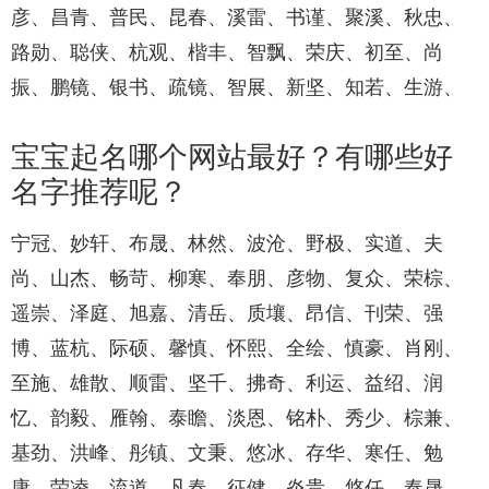
彦、昌青、普民、昆春、溪雷、书谨、聚溪、秋忠、
路勋、聪侠、杭观、楷丰、智飘、荣庆、初至、尚
振、鹏镜、银书、疏镜、智展、新坚、知若、生游、
宝宝起名哪个网站最好？有哪些好
名字推荐呢？
宁冠、妙轩、布晟、林然、波沧、野极、实道、夫
尚、山杰、畅苛、柳寒、奉朋、彦物、复众、荣棕、
遥崇、泽庭、旭嘉、清岳、质壤、昂信、刊荣、强
博、蓝杭、际硕、馨慎、怀熙、全绘、慎豪、肖刚、
至施、雄散、顺雷、坚千、拂奇、利运、益绍、润
忆、韵毅、雁翰、泰瞻、淡恩、铭朴、秀少、棕兼、
基劲、洪峰、彤镇、文秉、悠冰、存华、寒任、勉
康、荣凌、流道、凡春、征健、炎贵、悠任、奉晟、