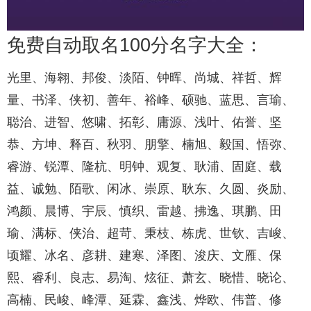
免费自动取名100分名字大全：
光里、海翱、邦俊、淡陌、钟晖、尚城、祥哲、辉
量、书泽、侠初、善年、裕峰、硕驰、蓝思、言瑜、
聪治、进智、悠啸、拓彰、庸源、浅叶、佑誉、坚
恭、方坤、释百、秋羽、朋擎、楠旭、毅国、悟弥、
睿游、锐潭、隆杭、明钟、观复、耿浦、固庭、载
益、诚勉、陌歌、闲冰、崇原、耿东、久圆、炎励、
鸿颜、晨博、宇辰、慎织、雷越、拂逸、琪鹏、田
瑜、满标、侠治、超苛、秉枝、栋虎、世钦、吉峻、
顷耀、冰名、彦耕、建寒、泽图、浚庆、文雁、保
熙、睿利、良志、易淘、炫征、萧玄、晓惜、晓论、
高楠、民峻、峰潭、延霖、鑫浅、烨欧、伟普、修