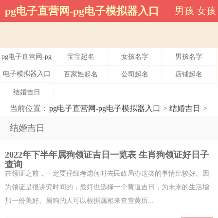
结婚吉日-pg电子直营网
pg电子直营网-pg电子模拟器入口
男孩
女孩
pg电子直营网-pg
宝宝起名
女孩名字
男孩名字
电子模拟器入口
百家姓起名
公司起名
店铺起名
结婚吉日
当前位置：
pg电子直营网-pg电子模拟器入口
>
结婚吉日
>
结婚吉日
2022年下半年属狗领证吉日一览表 生肖狗领证好日子
查询
在领证之前，一定要仔细考虑何时去民政局办这类的事情比较好。因
为领证是很讲究时间的，最好也选择一个黄道吉日，为未来的生活增
加一份美好。属狗的人可以根据属相来查查黄历...