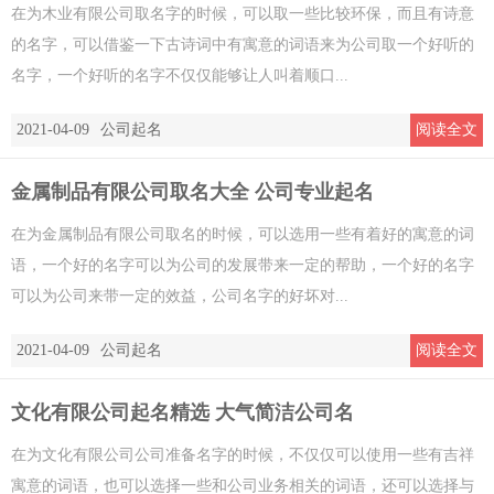
在为木业有限公司取名字的时候，可以取一些比较环保，而且有诗意
的名字，可以借鉴一下古诗词中有寓意的词语来为公司取一个好听的
名字，一个好听的名字不仅仅能够让人叫着顺口...
2021-04-09
公司起名
阅读全文
金属制品有限公司取名大全 公司专业起名
在为金属制品有限公司取名的时候，可以选用一些有着好的寓意的词
语，一个好的名字可以为公司的发展带来一定的帮助，一个好的名字
可以为公司来带一定的效益，公司名字的好坏对...
2021-04-09
公司起名
阅读全文
文化有限公司起名精选 大气简洁公司名
在为文化有限公司公司准备名字的时候，不仅仅可以使用一些有吉祥
寓意的词语，也可以选择一些和公司业务相关的词语，还可以选择与