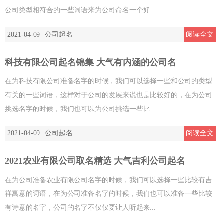
公司类型相符合的一些词语来为公司命名一个好...
2021-04-09
公司起名
阅读全文
科技有限公司起名锦集 大气有内涵的公司名
在为科技有限公司准备名字的时候，我们可以选择一些和公司的类型
有关的一些词语，这样对于公司的发展来说也是比较好的，在为公司
挑选名字的时候，我们也可以为公司挑选一些比...
2021-04-09
公司起名
阅读全文
2021农业有限公司取名精选 大气吉利公司起名
在为公司准备农业有限公司名字的时候，我们可以选择一些比较有吉
祥寓意的词语，在为公司准备名字的时候，我们也可以准备一些比较
有诗意的名字，公司的名字不仅仅要让人听起来...