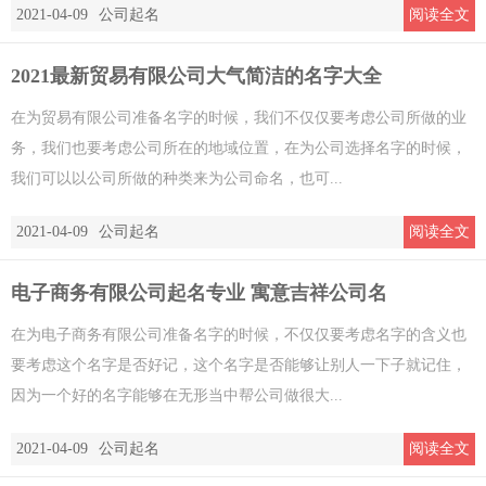
2021-04-09
公司起名
阅读全文
2021最新贸易有限公司大气简洁的名字大全
在为贸易有限公司准备名字的时候，我们不仅仅要考虑公司所做的业
务，我们也要考虑公司所在的地域位置，在为公司选择名字的时候，
我们可以以公司所做的种类来为公司命名，也可...
2021-04-09
公司起名
阅读全文
电子商务有限公司起名专业 寓意吉祥公司名
在为电子商务有限公司准备名字的时候，不仅仅要考虑名字的含义也
要考虑这个名字是否好记，这个名字是否能够让别人一下子就记住，
因为一个好的名字能够在无形当中帮公司做很大...
2021-04-09
公司起名
阅读全文