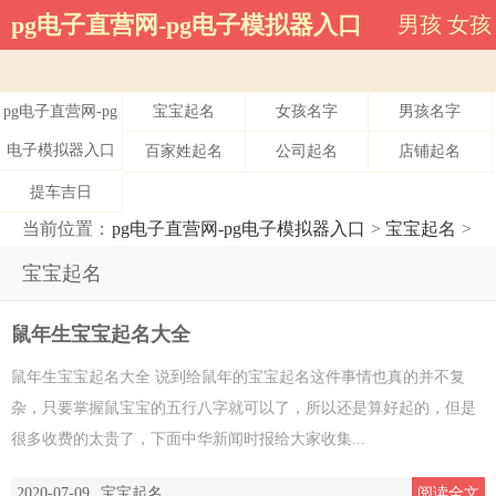
宝宝起名-pg电子直营网
pg电子直营网-pg电子模拟器入口
男孩
女孩
pg电子直营网-pg
宝宝起名
女孩名字
男孩名字
电子模拟器入口
百家姓起名
公司起名
店铺起名
提车吉日
当前位置：
pg电子直营网-pg电子模拟器入口
>
宝宝起名
>
宝宝起名
鼠年生宝宝起名大全
鼠年生宝宝起名大全 说到给鼠年的宝宝起名这件事情也真的并不复
杂，只要掌握鼠宝宝的五行八字就可以了，所以还是算好起的，但是
很多收费的太贵了，下面中华新闻时报给大家收集...
2020-07-09
宝宝起名
阅读全文