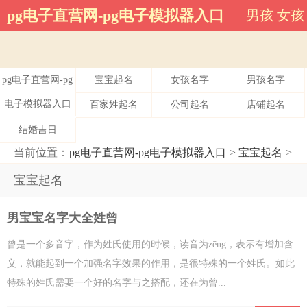
宝宝起名-pg电子直营网
pg电子直营网-pg电子模拟器入口
男孩
女孩
pg电子直营网-pg
宝宝起名
女孩名字
男孩名字
电子模拟器入口
百家姓起名
公司起名
店铺起名
结婚吉日
当前位置：
pg电子直营网-pg电子模拟器入口
>
宝宝起名
>
宝宝起名
男宝宝名字大全姓曾
曾是一个多音字，作为姓氏使用的时候，读音为zēng，表示有增加含
义，就能起到一个加强名字效果的作用，是很特殊的一个姓氏。如此
特殊的姓氏需要一个好的名字与之搭配，还在为曾...