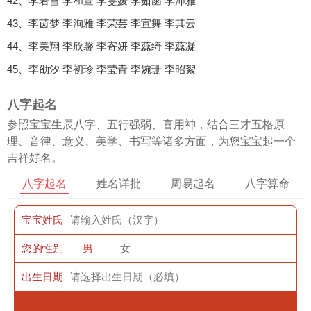
42、李若雪 李和萱 李雯媛 李茹菡 李沛雅
43、李茵梦 李洵雅 李荣芸 李宣舞 李其云
44、李美翔 李欣馨 李寄妍 李蕊绮 李蕊凝
45、李劭汐 李初珍 李莹青 李婉珊 李昭絮
八字起名
参照宝宝生辰八字、五行强弱、喜用神，结合三才五格原
理、音律、意义、美学、书写等诸多方面，为您宝宝起一个
吉祥好名。
八字起名
姓名详批
周易起名
八字算命
宝宝姓氏
您的性别
男
女
出生日期