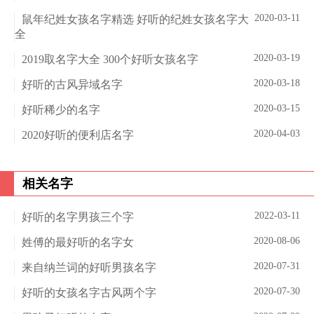
2020-03-11
鼠年纪姓女孩名字精选 好听的纪姓女孩名字大
全
2020-03-19
2019取名字大全 300个好听女孩名字
2020-03-18
好听的古风异域名字
2020-03-15
好听稀少的名字
2020-04-03
2020好听的便利店名字
相关名字
2022-03-11
好听的名字男孩三个字
2020-08-06
姓傅的最好听的名字女
2020-07-31
来自纳兰词的好听男孩名字
2020-07-30
好听的女孩名字古风两个字