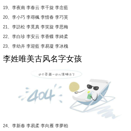
19、李夜南 李春云 李千旋 李念藍
20、李小巧 李尋楓 李惜春 李巧芙
21、李訪松 李覓真 李笑旋 李思梅
22、李白珍 李安云 李香蝶 李綺柔
23、李幼卉 李迎藍 李易凝 李冰槐
李姓唯美古风名字女孩
24、李新春 李易柔 李向雁 李夢柏