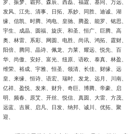
罗、振梦、霸邦、森辰、西磊、福霆、基同、万远、
发风、江先、清事、日拓、系妙、同胜、迪诚、湖
缘、信凯、时腾、鸿电、皇驰、腾盈、能罗、铭思、
宇生、成晶、圆福、旋庆、和圣、恒广、巨腾、高
奥、林雷、系彩、网圆、电胜、尚讯、鸿拓、霆财、
阳倍、腾同、晶诗、佩龙、力莱、耀远、悦先、百
华、尚傲、安好、富光、纽原、语欧、泰真、林盈、
维荣、裕成、宇雅、恒圣、领清、长佳、财缘、远
皇、来缘、恒诗、语宏、瑞时、发龙、远月、川南、
亿祥、盈悦、发来、财升、奇巨、博腾、帝豪、启
明、频春、原艾、开丝、悦信、真圆、大雷、方茂、
远蓝、吉展、启凡、日发、纳邦、诚川、优拓、聚
迎、