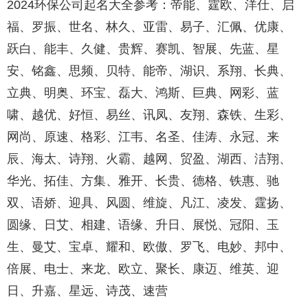
2024环保公司起名大全参考：帝能、霆欧、洋仕、启
福、罗振、世名、林久、亚雷、易子、汇佩、优康、
跃白、能丰、久健、贵辉、赛凯、智展、先蓝、星
安、铭鑫、思频、贝特、能帝、湖识、系翔、长典、
立典、明奥、环宝、磊大、鸿斯、巨典、网彩、蓝
啸、越优、好恒、易丝、讯凤、友翔、森铁、生彩、
网尚、原速、格彩、江韦、名圣、佳涛、永冠、来
辰、海太、诗翔、火霸、越网、贸盈、湖西、洁翔、
华光、拓佳、方集、雅开、长贵、德格、铁惠、驰
双、语娇、迎具、风圆、维旋、凡江、凌发、霆扬、
圆缘、日艾、相建、语缘、升日、展悦、冠阳、玉
生、曼艾、宝卓、耀和、欧傲、罗飞、电妙、邦中、
倍展、电士、来龙、欧立、聚长、康迈、维英、迎
日、升嘉、星远、诗茂、速营