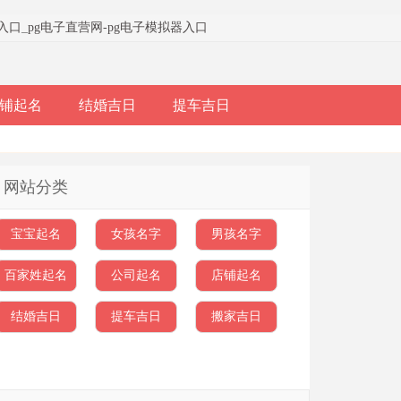
器入口
_
pg电子直营网-pg电子模拟器入口
铺起名
结婚吉日
提车吉日
网站分类
宝宝起名
女孩名字
男孩名字
百家姓起名
公司起名
店铺起名
结婚吉日
提车吉日
搬家吉日