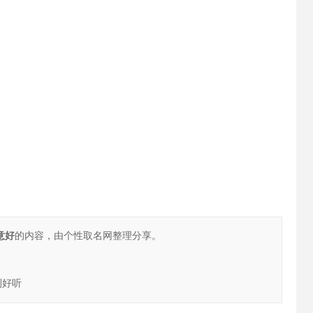
意好
的内容，由个性取名网整理分享。
利好听