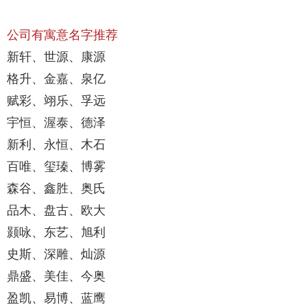
公司有寓意名字推荐
新轩、世源、康源
格升、金嘉、泉亿
赋彩、翊乐、孚远
宇恒、渥泰、德泽
新利、永恒、木石
百唯、玺瑧、博雾
森谷、鑫胜、奥氏
品木、盘古、欧大
颢咏、东艺、旭利
史斯、深雕、灿源
鼎盛、美佳、今奥
盈凯、易博、蓝鹰