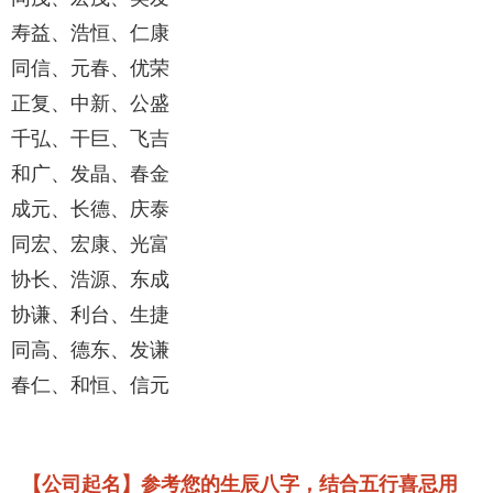
寿益、浩恒、仁康
同信、元春、优荣
正复、中新、公盛
千弘、干巨、飞吉
和广、发晶、春金
成元、长德、庆泰
同宏、宏康、光富
协长、浩源、东成
协谦、利台、生捷
同高、德东、发谦
春仁、和恒、信元
【公司起名】参考您的生辰八字，结合五行喜忌用