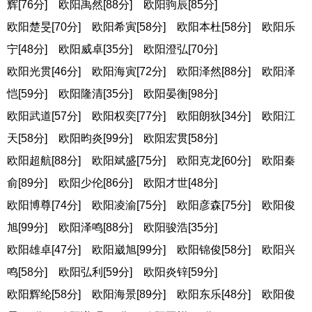
辉[76分] 欧阳禹然[88分] 欧阳驹辰[85分]
欧阳楚旻[70分] 欧阳希寅[58分] 欧阳本杜[58分] 欧阳乐
宁[48分] 欧阳威卓[35分] 欧阳澄弘[70分]
欧阳光贯[46分] 欧阳海寅[72分] 欧阳泽然[88分] 欧阳泽
恺[59分] 欧阳隆清[35分] 欧阳晏衡[98分]
欧阳武道[57分] 欧阳权奕[77分] 欧阳朗狄[34分] 欧阳江
天[58分] 欧阳昀炎[99分] 欧阳宏贯[58分]
欧阳超航[88分] 欧阳斌盛[75分] 欧阳克龙[60分] 欧阳秦
俞[89分] 欧阳少伦[86分] 欧阳才世[48分]
欧阳博尊[74分] 欧阳凌渝[75分] 欧阳彦森[75分] 欧阳俊
旭[99分] 欧阳泽鸣[88分] 欧阳骏浩[35分]
欧阳雄卓[47分] 欧阳崴旭[99分] 欧阳锦俊[58分] 欧阳兴
鸣[58分] 欧阳弘利[59分] 欧阳炎锌[59分]
欧阳辉纶[58分] 欧阳海景[89分] 欧阳东乐[48分] 欧阳俊