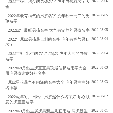
2022-08-06
2022年好听稀少的男孩名字 虎年男孩取名字大
全
2022-08-05
2022年最有福气的男孩名字 虎年独一无二的男
孩名字
2022-08-05
2022虎年最旺男孩名字 大气有涵养的男孩名字
2022-08-04
2022年属虎男孩最吉利的名字 虎年有福气男孩
名字
2022-08-04
2022年9月出生的男宝宝起名 虎年大气的男孩
名字
2022-08-03
2022年8月出生虎宝宝男孩最佳起名用字大全
属虎男孩寓意好的名字
2022-08-03
属虎男孩霸气有内涵的名字大全 虎年男宝宝好
名推荐
2022-08-02
2022虎年9月1日出生男孩起什么名字好 顺心顺
意的虎宝宝名字
2022-08-01
2022年9月出生属虎男新生儿宜用名 属虎新生