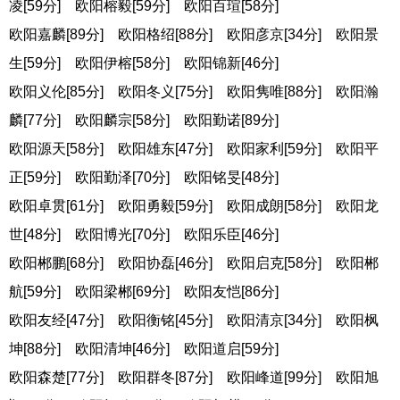
凌[59分] 欧阳榕毅[59分] 欧阳百瑄[58分]
欧阳嘉麟[89分] 欧阳格绍[88分] 欧阳彦京[34分] 欧阳景
生[59分] 欧阳伊榕[58分] 欧阳锦新[46分]
欧阳义伦[85分] 欧阳冬义[75分] 欧阳隽唯[88分] 欧阳瀚
麟[77分] 欧阳麟宗[58分] 欧阳勤诺[89分]
欧阳源天[58分] 欧阳雄东[47分] 欧阳家利[59分] 欧阳平
正[59分] 欧阳勤泽[70分] 欧阳铭旻[48分]
欧阳卓贯[61分] 欧阳勇毅[59分] 欧阳成朗[58分] 欧阳龙
世[48分] 欧阳博光[70分] 欧阳乐臣[46分]
欧阳郴鹏[68分] 欧阳协磊[46分] 欧阳启克[58分] 欧阳郴
航[59分] 欧阳梁郴[69分] 欧阳友恺[86分]
欧阳友经[47分] 欧阳衡铭[45分] 欧阳清京[34分] 欧阳枫
坤[88分] 欧阳清坤[46分] 欧阳道启[59分]
欧阳森楚[77分] 欧阳群冬[87分] 欧阳峰道[99分] 欧阳旭