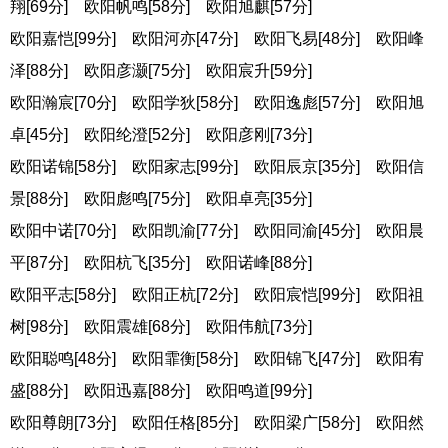
翔[69分] 欧阳帆鸣[58分] 欧阳旭麒[57分]
欧阳嘉恺[99分] 欧阳河亦[47分] 欧阳飞易[48分] 欧阳峰
泽[88分] 欧阳彦灏[75分] 欧阳宸升[59分]
欧阳瀚宸[70分] 欧阳学狄[58分] 欧阳逸彪[57分] 欧阳旭
卓[45分] 欧阳纶澄[52分] 欧阳彦刚[73分]
欧阳诺锦[58分] 欧阳家志[99分] 欧阳辰京[35分] 欧阳信
景[88分] 欧阳彪鸣[75分] 欧阳卓亮[35分]
欧阳中诺[70分] 欧阳凯渝[77分] 欧阳同渝[45分] 欧阳晨
平[87分] 欧阳杭飞[35分] 欧阳诺峰[88分]
欧阳平志[58分] 欧阳正杭[72分] 欧阳宸恺[99分] 欧阳祖
树[98分] 欧阳震雄[68分] 欧阳伟航[73分]
欧阳聪鸣[48分] 欧阳霏衡[58分] 欧阳锦飞[47分] 欧阳宥
盛[88分] 欧阳迅嘉[88分] 欧阳鸣道[99分]
欧阳尊朗[73分] 欧阳任格[85分] 欧阳梁广[58分] 欧阳然