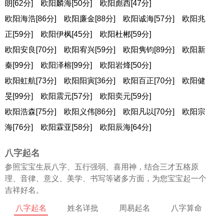
朗[62分] 欧阳麟海[50分] 欧阳彪西[47分]
欧阳海浩[86分] 欧阳廉金[88分] 欧阳诚海[57分] 欧阳兆
正[59分] 欧阳伊枫[45分] 欧阳杜郴[59分]
欧阳安良[70分] 欧阳宥兴[59分] 欧阳隽钧[89分] 欧阳新
秦[99分] 欧阳泽榕[99分] 欧阳岩烽[50分]
欧阳虹航[73分] 欧阳阳寅[36分] 欧阳百正[70分] 欧阳健
旻[99分] 欧阳震元[57分] 欧阳奕元[59分]
欧阳浩森[75分] 欧阳义伟[86分] 欧阳凡以[70分] 欧阳宗
海[76分] 欧阳霖亚[58分] 欧阳辰海[64分]
八字起名
参照宝宝生辰八字、五行强弱、喜用神，结合三才五格原
理、音律、意义、美学、书写等诸多方面，为您宝宝起一个
吉祥好名。
八字起名
姓名详批
周易起名
八字算命