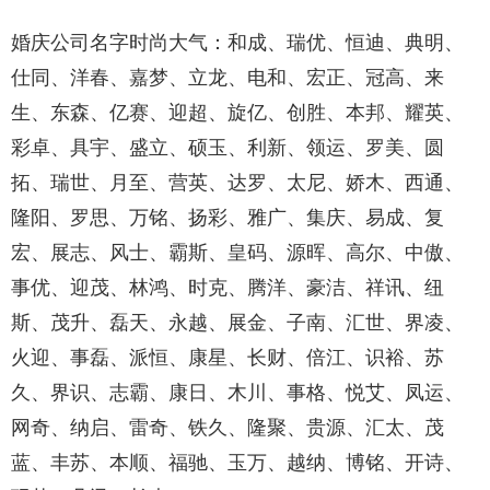
婚庆公司名字时尚大气：和成、瑞优、恒迪、典明、
仕同、洋春、嘉梦、立龙、电和、宏正、冠高、来
生、东森、亿赛、迎超、旋亿、创胜、本邦、耀英、
彩卓、具宇、盛立、硕玉、利新、领运、罗美、圆
拓、瑞世、月至、营英、达罗、太尼、娇木、西通、
隆阳、罗思、万铭、扬彩、雅广、集庆、易成、复
宏、展志、风士、霸斯、皇码、源晖、高尔、中傲、
事优、迎茂、林鸿、时克、腾洋、豪洁、祥讯、纽
斯、茂升、磊天、永越、展金、子南、汇世、界凌、
火迎、事磊、派恒、康星、长财、倍江、识裕、苏
久、界识、志霸、康日、木川、事格、悦艾、凤运、
网奇、纳启、雷奇、铁久、隆聚、贵源、汇太、茂
蓝、丰苏、本顺、福驰、玉万、越纳、博铭、开诗、