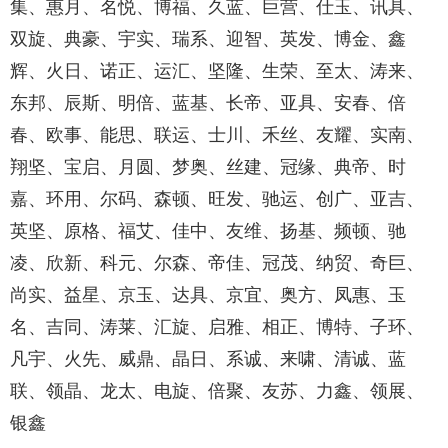
集、惠月、名悦、博福、久蓝、巨营、仕玉、讯具、
双旋、典豪、宇实、瑞系、迎智、英发、博金、鑫
辉、火日、诺正、运汇、坚隆、生荣、至太、涛来、
东邦、辰斯、明倍、蓝基、长帝、亚具、安春、倍
春、欧事、能思、联运、士川、禾丝、友耀、实南、
翔坚、宝启、月圆、梦奥、丝建、冠缘、典帝、时
嘉、环用、尔码、森顿、旺发、驰运、创广、亚吉、
英坚、原格、福艾、佳中、友维、扬基、频顿、驰
凌、欣新、科元、尔森、帝佳、冠茂、纳贸、奇巨、
尚实、益星、京玉、达具、京宜、奥方、凤惠、玉
名、吉同、涛莱、汇旋、启雅、相正、博特、子环、
凡宇、火先、威鼎、晶日、系诚、来啸、清诚、蓝
联、领晶、龙太、电旋、倍聚、友苏、力鑫、领展、
银鑫