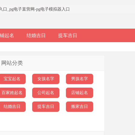
器入口
_
pg电子直营网-pg电子模拟器入口
铺起名
结婚吉日
提车吉日
网站分类
宝宝起名
女孩名字
男孩名字
百家姓起名
公司起名
店铺起名
结婚吉日
提车吉日
搬家吉日