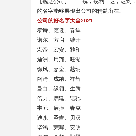
【锐达公司】— —锐，锐利，达，达到
的名字能够展现出公司的精髓所在。
公司的好名字大全2021
泰诗、霆隆、春集
诺尔、方启、维开
宏帝、宏安、雅和
迪洲、用翔、旺湖
缘风、嘉金、越纳
网清、成纳、祥辉
曼白、缘领、生腾
倍力、启建、速驰
韦元、辰振、春克
迪永、圣吉、贝汉
坚鸿、荣晖、安明