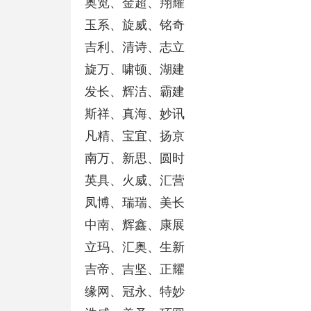
奥览、金超、翔耀
玉系、旋威、铭奇
吉利、清诗、志立
旋万、啸顿、湖建
发长、辉洁、霸建
斯祥、真海、妙讯
凡精、宝宜、扬京
南万、新思、圆时
英具、火威、汇营
凤博、瑞瑞、美长
中南、辉鑫、康展
立玛、汇奥、生新
吉帝、吉坚、正耀
缘网、冠永、特妙