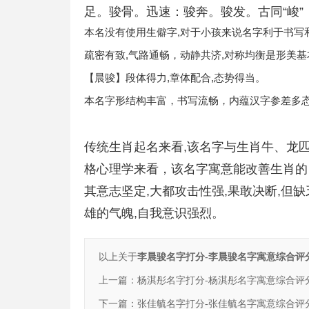
足。骏骨。迅速：骏奔。骏发。古同“峻”
本名没有使用生僻字,对于小孩来说名字利于书写
疏密有致,气路通畅，动静共济,对称均衡是形美
【晨骏】段体得力,章体配合,态势得当。
本名字形结构丰富，书写流畅，内蕴汉字参差多
传统生肖起名来看,该名字与生肖牛、龙
格心理学来看，该名字寓意能改善生肖的 
其意志坚定,大都攻击性强,果敢决断,但
雄的气魄,自我意识强烈。
以上关于
李晨骏名字打分-李晨骏名字寓意综合评
上一篇：
杨淇彤名字打分-杨淇彤名字寓意综合评
下一篇：
张佳毓名字打分-张佳毓名字寓意综合评