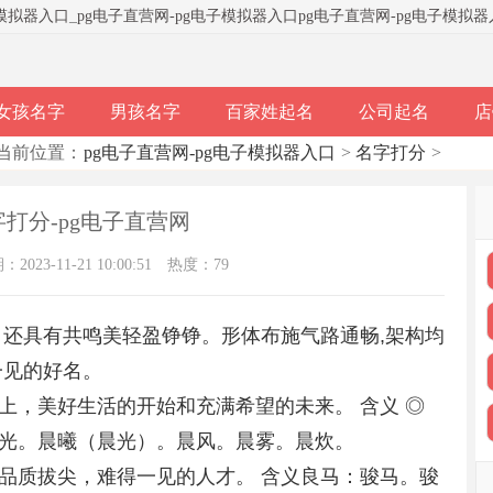
子模拟器入口
_
pg电子直营网-pg电子模拟器入口
pg电子直营网-pg电子模拟
女孩名字
男孩名字
百家姓起名
公司起名
店
当前位置：
pg电子直营网-pg电子模拟器入口
>
名字打分
>
打分-pg电子直营网
023-11-21 10:00:51
热度：79
，还具有共鸣美轻盈铮铮。形体布施气路通畅,架构均
一见的好名。
上，美好生活的开始和充满希望的未来。 含义 ◎
光。晨曦（晨光）。晨风。晨雾。晨炊。
品质拔尖，难得一见的人才。 含义良马：骏马。骏