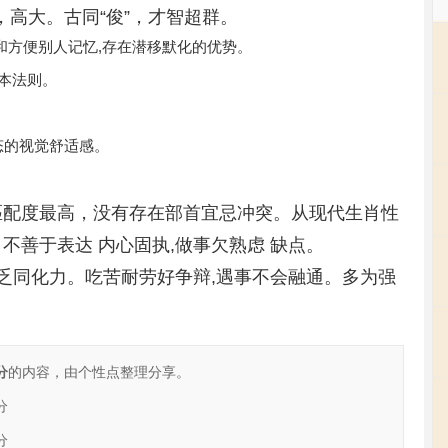
，高大。古同“俊”，才智超群。
和方便别人记忆,存在潜移默化的优势。
基本法则。
态的视觉舒适感。
匹配度最高，没有存在部首宜忌冲突。从现代生肖性
不善于表达 内心固执,做事欠熟虑 缺点。
缺乏同化力。吃苦耐劳好争辩,遇事不会融通。多为强
分
的内容，由个性点整理分享。
分
分