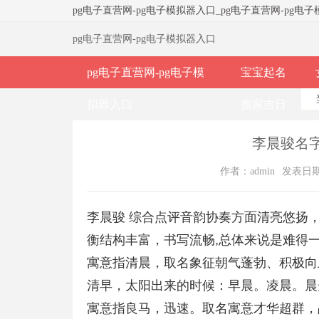
pg电子直营网-pg电子模拟器入口
_
pg电子直营网-pg电
pg电子直营网-pg电子模拟器入口
pg电子直营网-pg电子模
宝宝起名
拟器入口
搬家吉日
李晨骏名字
作者：admin
发表日期：2
李晨骏 综合点评音韵协奏方面清亮悠扬
衡结构丰富，书写流畅,总体来说是难得
寓意指清晨，取名象征朝气蓬勃、积极向
清早，太阳出来的时候：早晨。凌晨。晨
寓意指良马，迅速。取名寓意才华超群，