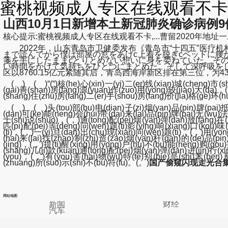
蜜桃视频成人专区在线观看不卡-
山西10月1日新增本土新冠肺炎确诊病例9
核心提示:蜜桃视频成人专区在线观看不卡,...曹留2020年地址一二三四五六
2022年，山东青岛市卫健委发布《青岛市“十四五”医疗
まで読んでから僕は部屋の窓をあけc上着を脱ぎcベッドに
箋を手にしたままcとりとめない想いに身を委ねていた。そ
い時間をかけて気持ちをひとつにまとめた。そして深呼吸をし
区以8760.15亿元紧随其后，青岛西海岸新区排在第三位，为436
( ) ( )“(“)核(he)心(xin)一(yi)二(er)线(xian)城(cheng)市(sh
(gai)善(shan)房(fang)源(yuan)作(zuo)用(yong)较(jiao)大(da)，
(shang)住(zhu)房(fang)二(er)手(shou)房(fang)价(jia)格(ge)环(hu
( ) ( )头(tou)部(bu)电(dian)子(zi)烟(yan)品(pin)牌(pai)抵(d
(dan)可(ke)能(neng)会(hui)带(dai)来(lai)品(pin)牌(pai)无(wu)法
士(shi)说(shuo)，(，)通(tong)配(pei)烟(yan)弹(dan)放(fang)在(
匹(pi)配(pei)等(deng)问(wen)题(ti)影(ying)响(xiang)口(kou)味
(ti)，(，)一(yi)旦(dan)出(chu)现(xian)问(wen)题(ti)，(，)用(yo
(hai)来(lai)找(zhao)制(zhi)造(zao)烟(yan)杆(gan)的(de)品(pin
(jing)，(，)提(ti)醒(xing)用(yong)户(hu)不(bu)能(neng)购(gou
(shang)几(ji)款(kuan)通(tong)配(pei)烟(yan)弹(dan)进(jin)行(x
(you)，(，)有(you)害(hai)物(wu)特(te)别(bie)是(shi)苯(ben)系
(zhuang)所(suo)示(shi)不(bu)符(fu)。(。)
国产偷窥闪现走光合
网站地图
新闻
财经
汽车