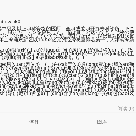
wjnk0f1
得中级及以上职称资格的医师，全职或兼职开办专科诊所。そこ
た。風がカーテンを揺らせた。僕は直子の送ってきた七枚の便
っとその色を失っていくように感じられた。僕は目を閉じc長
上海浦东新区以15353亿元的经济总量排名第一，天津滨海新
hang)幅(fu)超(chao)过(guo)新(xin)房(fang)价(jia)格(ge)，(，)改
i)等(deng)城(cheng)市(shi)1(1)4(4)4(4)平(ping)米(mi)以(yi)上
)刘(liu)丽(li)杰(jie)表(biao)示(shi)。(。)
(ge)原(yuan)因(yin)，(，)在(zai)于(yu)通(tong)配(pei)烟(yan)弹
yi)位(wei)接(jie)近(jin)悦(yue)刻(ke)的(de)业(ye)内(nei)人(ren)
i)，(，)可(ke)能(neng)会(hui)由(you)于(yu)功(gong)率(lv)不(bu)
(“)最(zui)怕(pa)是(shi)出(chu)现(xian)安(an)全(quan)问(wen)题
pei)烟(yan)弹(dan)厂(chang)家(jia)，(，)会(hui)不(bu)会(hui)还
悦(yue)刻(ke)就(jiu)曾(zeng)发(fa)布(bu)消(xiao)费(fei)预(yu)警
hi)悦(yue)刻(ke)实(shi)验(yan)室(shi)对(dui)市(shi)面(mian)上
yan)弹(dan)普(pu)遍(bian)使(shi)用(yong)劣(lie)质(zhi)烟(yan)油
hi)际(ji)尼(ni)古(gu)丁(ding)含(han)量(liang)与(yu)包(bao)装
阅读 (
0
)
体育
图库