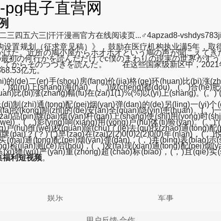
pg电子直营网
例
三|汗汗漫画官方在线阅读页...♂4apzad8-vshdys783jid-q
机构设置规划（征求意见稿）》，鼓励在医疗机构执业满5年，取
腰かけた。近所の鳩小屋からホオホオという鳩の声が聞こえてき
の最初の何行かを読んだだけでc僕のまわりの現実の世界がすう
てからそのつづきを読んだ。 在这些国家级新区中，2021年
8.53亿元。
i)的(de)二(er)手(shou)房(fang)价(jia)格(ge)环(huan)比(bi)涨(z
(，)如(ru)上(shang)海(hai)、(、)成(cheng)都(dou)、(、)合(he)肥(fe
an)比(bi)涨(zhang)幅(fu)在(zai)1(1)%(%)以(yi)上(shang)。(。)”(”
i)制(zhi)通(tong)配(pei)烟(yan)弹(dan)的(de)另(ling)一(yi)个
(fa)控(kong)制(zhi)的(de)安(an)全(quan)隐(yin)患(huan)。(。)一(
zai)品(pin)牌(pai)烟(yan)杆(gan)上(shang)使(shi)用(yong)时(sh
(wei)，(，)影(ying)响(xiang)用(yong)户(hu)体(ti)验(yan)。(。)“
ng)户(hu)维(wei)权(quan)除(chu)了(le)去(qu)找(zhao)通(tong)配(
)牌(pai)？(？)”(”)早(zao)在(zai)2(2)0(0)2(2)0(0)年(nian)，(，)
)买(mai)通(tong)配(pei)烟(yan)弹(dan)，(，)并(bing)表(biao)示(s
ing)检(jian)测(ce)后(hou)，(，)发(fa)现(xian)通(tong)配(pei)烟(
(xi)物(wu)严(yan)重(zhong)超(chao)标(biao)，(，)且(qie)实(s
集福利短视频
。
娱乐
军事
用户反馈
合作