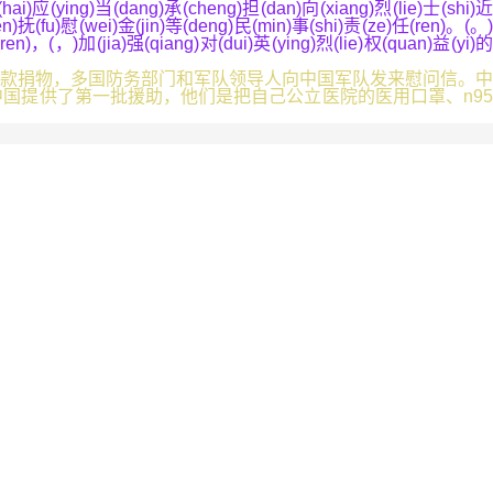
hai)应(ying)当(dang)承(cheng)担(dan)向(xiang)烈(lie)士(shi)近
hen)抚(fu)慰(wei)金(jin)等(deng)民(min)事(shi)责(ze)任(ren)。(。)
ren)，(，)加(jia)强(qiang)对(dui)英(ying)烈(lie)权(quan)益(yi)的
款捐物，多国防务部门和军队领导人向中国军队发来慰问信。中
国提供了第一批援助，他们是把自己公立医院的医用口罩、n95