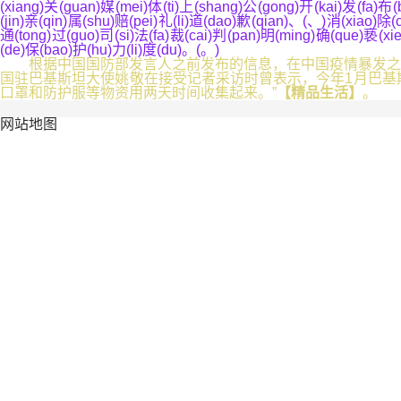
(xiang)关(guan)媒(mei)体(ti)上(shang)公(gong)开(kai)发(fa)布
(jin)亲(qin)属(shu)赔(pei)礼(li)道(dao)歉(qian)、(、)消(xiao)除(
通(tong)过(guo)司(si)法(fa)裁(cai)判(pan)明(ming)确(que)亵(xie
(de)保(bao)护(hu)力(li)度(du)。(。)
根据中国国防部发言人之前发布的信息，在中国疫情暴发之际
国驻巴基斯坦大使姚敬在接受记者采访时曾表示，今年1月巴基斯
口罩和防护服等物资用两天时间收集起来。”
【精品生活】
。
网站地图