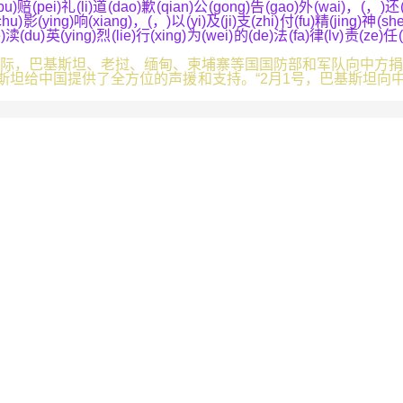
(bu)赔(pei)礼(li)道(dao)歉(qian)公(gong)告(gao)外(wai)，(，)还(
chu)影(ying)响(xiang)，(，)以(yi)及(ji)支(zhi)付(fu)精(jing)神(s
)渎(du)英(ying)烈(lie)行(xing)为(wei)的(de)法(fa)律(lv)责(ze)任(
，巴基斯坦、老挝、缅甸、柬埔寨等国国防部和军队向中方捐
坦给中国提供了全方位的声援和支持。“2月1号，巴基斯坦向中