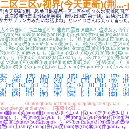
三区v视界(今天更新)(荆...
(今天更新)(荆...,欧美日韩精品一区二区在线,久久水蜜桃网
，此次欧洲行是由省级商务部门带队出国的第一团。后续浙江省
ブランカみたいな話よね」とレイコさんは笑って言った。z6uuqo
人不禁要问：高血压诊断标准真的需要调整吗？这涉及到两个
(yan)究(jiu)所(suo)研(yan)究(jiu)员(yuan)徐(xu)磊(lei)说(shu
e)的(de)制(zhi)高(gao)点(dian)，(，)还(hai)将(jiang)拉(la)动(do
zao)相(xiang)关(guan)产(chan)业(ye)。(。)随(sui)着(zhe)主(zhu
，)徐(xu)磊(lei)和(he)他(ta)的(de)同(tong)事(shi)组(zu)成(cheng
的(de)视(shi)野(ye)。(。)当(dang)注(zhu)意(yi)力(li)的(de)焦(jiao
(da)，(，)不(bu)难(nan)发(fa)现(xian)，(，)这(zhe)个(ge)团(tuan
ling)段(duan)可(ke)能(neng)经(jing)历(li)的(de)一(yi)切(qie)，(
各(ge)类(lei)岗(gang)位(wei)上(shang)千(qian)千(qian)万(wan
院）（官）【方】【网】【站】【的】（简）【介】（中）（也
大）（楼）【东】【侧】【的】【尖】【顶】【和】（廊）【柱
m】【o】【n】【 】【a】【t】（k）【i】【n】【s】（ 
法】（先）【贤】（，）【摩】【西】【、】【孔】（子）（和
解】【决】（国）【家】（争）【端】【、】（海）【事】（和
ritongbaoquezhenbinglidejiatingchengyuan。juz
xinzengfengxiandianwei。
【夜夜小说】
。
(guo)英(ying)雄(xiong)烈(lie)士(shi)保(bao)护(hu)法(fa)》(
(xiang)、(、)名(ming)誉(yu)、(、)荣(rong)誉(yu)的(de)行(xing)为(
n)提(ti)起(qi)诉(su)讼(song)。(。)本(ben)案(an)系(xi)该(gai)法(fa)
g)烈(lie)士(shi)名(ming)誉(yu)民(min)事(shi)案(an)件(jian)，(