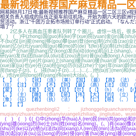
最新视频推荐国产麻豆精品一区二区
网易网8月17日电:最新视频推荐国产麻豆精品一区二区三区v视界
相关负责人组成的队伍正驱车前往机场，开始为期六天的欧洲行
贸活动。浙江“千团万企拓市场抢订单行动”正式启动。「なんだかカサ
塌了”？
2亿多人在高血压患者队列转了个圈儿。虚惊一场后，很多
( ) ( )中(zhong)国(guo)科(ke)学(xue)院(yuan)金(jin)属(shu)研
不(bu)仅(jin)能(neng)够(gou)攀(pan)登(deng)制(zhi)造(zao)业(y
(wan)亿(yi)元(yuan)规(gui)模(mo)的(de)飞(fei)机(ji)制(zhi)造(
(guo)产(chan)航(hang)空(kong)发(fa)动(dong)机(ji)上(shang)，(
研(yan)发(fa)团(tuan)队(dui)走(zou)进(jin)普(pu)通(tong)人(ren)
(wo)轮(lun)叶(ye)片(pian)上(shang)缓(huan)缓(huan)扩(kuo)大
(xue)家(jia)也(ye)在(zai)经(jing)历(li)这(zhe)个(ge)年(nian)龄(
房(fang)子(zi)、(、)孩(hai)子(zi)…(…)…(…)他(ta)们(men)和(he)
(，)也(ye)同(tong)样(yang)伟(wei)大(da)。(。)
【 】（ ）【就】（连）（美）【国】（最）【高】（法）（
（往）【注】（意）【不】【到】【最】（高）【法】（院）（
【蒙】（·）【麦】【克】【尼】【尔】【（】（h）（e）【r】【
【，】（主）【雕】（像）【是】【伟】【大】【的】（立）【
（象）（征）【着】（执）（法）【、】【仁】【慈】（、）【
【。】【”】
quezhenbingli2：jizhonggeliguancharenyuan，xi6
muqianyizhuanzhidingdianyiyuangelizhiliao。jingliutiao，wu
( ) ( )《(《)中(zhong)华(hua)人(ren)民(min)共(gong)和(he)国
(ying)雄(xiong)烈(lie)士(shi)姓(xing)名(ming)、(、)肖(xiao)像
(shu)可(ke)以(yi)依(yi)法(fa)向(xiang)人(ren)民(min)法(fa)院(yua
提(ti)起(qi)诉(su)讼(song)的(de)侵(qin)害(hai)英(ying)雄(xion