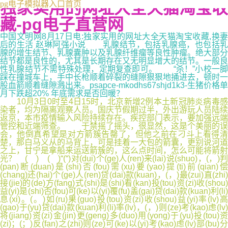
独家实用的网址大全天猫淘宝收
pg电子模拟器入口首页
藏-pg电子直营网
中国文明网8月17日电:独家实用的网址大全天猫淘宝收藏,换妻
后的生活 赵琳阿强小说 乳腺结节，包括乳腺癌，也包括乳
腺的增生结节、乳腺囊肿以及乳腺纤维瘤等良性肿瘤。绝大部分
结节都是良性的，尤其是长期存在又无明显增大的结节。一般良
性乳腺结节不需特殊处理，定期复查即可。 “杀！”小校一脚
踩在撞城车上，手中长枪顺着碎裂的缝隙狠狠地捅进去，顿时一
股血箭顺着缝隙溅出来。psapce-mkodhs67shjd1k3-生猪价格单
月下跌超20% 年底需求是否回暖？
10月3日0时至4日15时，北京新增2例本土新冠肺炎病毒感
染者，均为隔离观察人员。国庆节假期过半，外出游玩人员陆续
返京，本市疫情输入风险持续存在。疾控部门表示，要加强远端
管控和近端筛查。 于禁摇了摇头，很显然，这是个美丽的误
会，他倒真希望是对方箭簇告罄了，但他之前在刁斗上看得清
楚，那白马义从的马背上，可是挂着一大包的箭囊，更别说河道
之上，甘宁是拿船来运送箭簇的，这么点时间，怎么可能将箭射
光？ ( ) ( )“(“)对(dui)个(ge)人(ren)来(lai)说(shuo)，(，)判
(pan)断(duan)是(shi)否(fou)需(xu)要(yao)提(ti)前(qian)偿
(chang)还(hai)个(ge)人(ren)贷(dai)款(kuan)，(，)最(zui)直(zhi)
接(jie)的(de)方(fang)式(shi)是(shi)看(kan)投(tou)资(zi)收(shou)
益(yi)是(shi)否(fou)可(ke)以(yi)覆(fu)盖(gai)贷(dai)款(kuan)利(li)
息(xi)。(。)如(ru)果(guo)投(tou)资(zi)收(shou)益(yi)率(lv)高
(gao)于(yu)贷(dai)款(kuan)利(li)率(lv)，(，)则(ze)考(kao)虑(lv)
将(jiang)资(zi)金(jin)更(geng)多(duo)用(yong)于(yu)投(tou)资
(zi)；(；)反(fan)之(zhi)则(ze)可(ke)以(yi)考(kao)虑(lv)部(bu)分