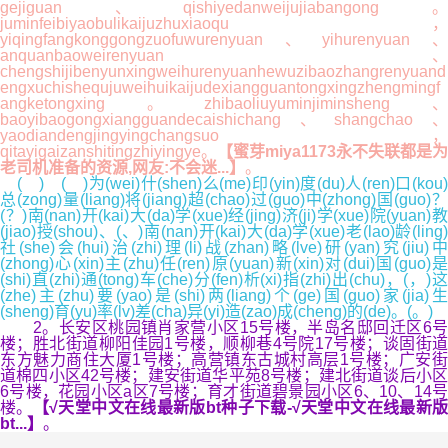
gejiguan、qishiyedanweijujiabangong。
juminfeibiyaobulikaijuzhuxiaoqu，
yiqingfangkonggongzuofuwurenyuan、yihurenyuan、
anquanbaoweirenyuan、
chengshijibenyunxingweihurenyuanhewuzibaozhangrenyuand
engxuchishequjuweihuikaijudexiangguantongxingzhengmingf
angketongxing。zhibaoliuyuminjiminsheng、
baoyibaogongxiangguandecaishichang、shangchao、
yaodiandengjingyingchangsuo，
qitayigaizanshitingzhiyingye。
【蜜芽miya1173永不失联都是为
老司机准备的资源,网友:不会迷...】
。
( ) ( )为(wei)什(shen)么(me)印(yin)度(du)人(ren)口(kou)
总(zong)量(liang)将(jiang)超(chao)过(guo)中(zhong)国(guo)？
(？)南(nan)开(kai)大(da)学(xue)经(jing)济(ji)学(xue)院(yuan)教
(jiao)授(shou)、(、)南(nan)开(kai)大(da)学(xue)老(lao)龄(ling)
社(she)会(hui)治(zhi)理(li)战(zhan)略(lve)研(yan)究(jiu)中
(zhong)心(xin)主(zhu)任(ren)原(yuan)新(xin)对(dui)国(guo)是
(shi)直(zhi)通(tong)车(che)分(fen)析(xi)指(zhi)出(chu)，(，)这
(zhe)主(zhu)要(yao)是(shi)两(liang)个(ge)国(guo)家(jia)生
(sheng)育(yu)率(lv)差(cha)异(yi)造(zao)成(cheng)的(de)。(。)
2。长安区桃园镇肖家营小区15号楼，半岛名邸回迁区6号
楼；胜北街道柳阳佳园1号楼，顺柳巷4号院17号楼；谈固街道
东方魅力商住大厦1号楼；高营镇东古城村高层1号楼；广安街
道棉四小区42号楼；建安街道华平苑8号楼；建北街道谈后小区
6号楼，花园小区a区7号楼；育才街道碧景园小区6、10、14号
楼。
【√天堂中文在线最新版bt种子下载-√天堂中文在线最新
bt...】
。