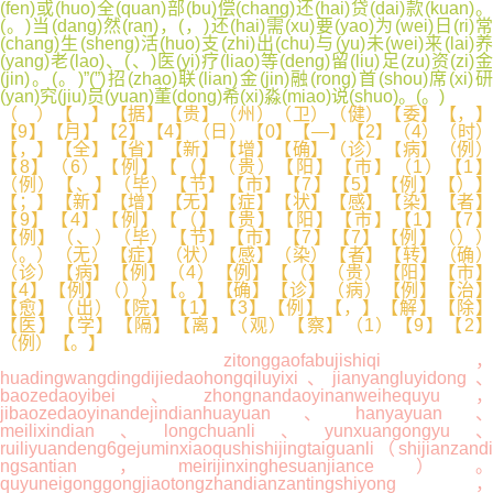
(fen)或(huo)全(quan)部(bu)偿(chang)还(hai)贷(dai)款(kuan)。
(。)当(dang)然(ran)，(，)还(hai)需(xu)要(yao)为(wei)日(ri)常
(chang)生(sheng)活(huo)支(zhi)出(chu)与(yu)未(wei)来(lai)养
(yang)老(lao)、(、)医(yi)疗(liao)等(deng)留(liu)足(zu)资(zi)金
(jin)。(。)”(”)招(zhao)联(lian)金(jin)融(rong)首(shou)席(xi)研
(yan)究(jiu)员(yuan)董(dong)希(xi)淼(miao)说(shuo)。(。)
（ ）【 】【据】【贵】（州）（卫）（健）【委】【，】
【9】【月】【2】【4】（日）【0】【—】【2】（4）（时）
【，】【全】【省】【新】【增】【确】（诊）【病】（例）
【8】（6）【例】【（】（贵）【阳】【市】（1）【1】
（例）【、】（毕）【节】【市】【7】【5】【例】【）】
【；】【新】【增】【无】【症】【状】【感】【染】【者】
【9】【4】【例】【（】【贵】【阳】【市】【1】【7】
【例】（、）（毕）【节】【市】【7】【7】【例】（））
（。）（无）【症】（状）【感】（染）【者】【转】（确）
（诊）【病】【例】（4）【例】【（】（贵）【阳】【市】
【4】【例】（））【。】【确】【诊】（病）【例】【治】
【愈】（出）【院】【1】【3】【例】【，】【解】【除】
【医】【学】【隔】【离】（观）【察】（1）【9】【2】
（例）【。】
zitonggaofabujishiqi，
huadingwangdingdijiedaohongqiluyixi、jianyangluyidong、
baozedaoyibei、zhongnandaoyinanweihequyu，
jibaozedaoyinandejindianhuayuan、hanyayuan、
meilixindian、longchuanli、yunxuangongyu、
ruiliyuandeng6gejuminxiaoqushishijingtaiguanli（shijianzandi
ngsantian，meirijinxinghesuanjiance）。
quyuneigonggongjiaotongzhandianzantingshiyong，