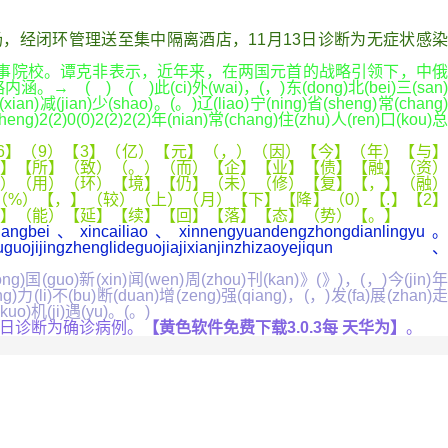
场，经闭环管理送至集中隔离酒店，11月13日诊断为无症状感染
事院校。谭克非表示，近年来，在两国元首的战略引领下，中俄
此(ci)外(wai)，(，)东(dong)北(bei)三(san)
现(xian)减(jian)少(shao)。(。)辽(liao)宁(ning)省(sheng)常(chang)
eng)2(2)0(0)2(2)2(2)年(nian)常(chang)住(zhu)人(ren)口(kou)总
】（9）【3】（亿）【元】（，）（因）【今】（年）【与】
】【所】（致）（。）（而）【企】【业】【债】【融】（资）
）（用）（环）【境】【仍】（未）（修）【复】【，】（融）
%）【，】（较）（上）（月）【下】【降】（0）【.】【2】
】（能）【延】【续】【回】【落】【态】（势）【。】
zhuangbei、xincailiao、xinnengyuandengzhongdianlingyu。
englideguojiajixianjinzhizaoyejiqun、
ong)国(guo)新(xin)闻(wen)周(zhou)刊(kan)》(》)，(，)今(jin)年
ong)力(li)不(bu)断(duan)增(zeng)强(qiang)，(，)发(fa)展(zhan)走
(kuo)机(ji)遇(yu)。(。)
6日诊断为确诊病例。
【黄色软件免费下载3.0.3每 天华为】
。