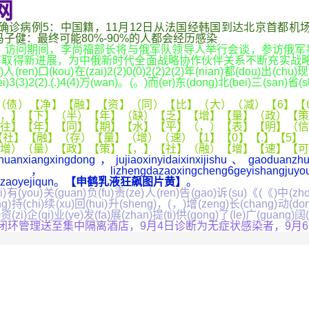
网
确诊病例5：中国籍，11月12日从法国经韩国到达北京首都机
1k3-冯子健：最终可能80%-90%的人都会经历感染
访问期间，李尚福部长将与俄军队领导人举行会谈，参访俄军
为中俄新时代全面战略协作伙伴关系不断充实战略内涵。→ ( ) ( )
)人(ren)口(kou)在(zai)2(2)0(0)2(2)2(2)年(nian)都(dou)出(chu)
3(3)2(2).(.)4(4)万(wan)。(。)而(er)东(dong)北(bei)三(san)省(sh
债）【净】【融】【资】（同）【比】（大）（减）【6】【6
，】【下】（半）【年】（缺）【乏】【增】【量】（政）【策
往】【年】【同】【期】【水】【平】（，）【表】【明】（信
】【融】（存）【量】（增）（速）【1】【0】【.】【5】（
增）（量）【政】【策】【，】【社】（融）【增】【速】【可
zhuanxiangxingdong，jujiaoxinyidaixinxijishu、gaoduan
oxingcheng6geyishangjuyouguojijingzh
hizaoyejiqun。
【申鹤乳液狂飙图片黄】
。
i)有(you)关(guan)负(fu)责(ze)人(ren)告(gao)诉(su)《(《)中(zh
xing)持(chi)续(xu)回(hui)升(sheng)，(，)增(zeng)长(chang)动(d
)资(zi)企(qi)业(ye)发(fa)展(zhan)提(ti)供(gong)了(le)广(guang)阔
环管理送至集中隔离酒店，9月4日诊断为无症状感染者，9月