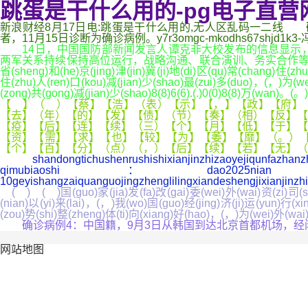
跳蛋是干什么用的-pg电子直营
新浪财经8月17日电:跳蛋是干什么用的,无人区乱码一二线 
者，11月15日诊断为确诊病例。y7r3omgc-mkodhs67shjd
14日，中国国防部新闻发言人谭克非大校发布的信息显示，
两军关系持续保持高位运行，战略沟通、联合演训、务实合作等取得新进展，
省(sheng)和(he)京(jing)津(jin)冀(ji)地(di)区(qu)常(chang)住(zhu
住(zhu)人(ren)口(kou)减(jian)少(shao)最(zui)多(duo)，(，)为(wei)
(zong)共(gong)减(jian)少(shao)8(8)6(6).(.)0(0)8(8)万(wan)。(。)
【 】（ ）【蔡】【浩】（表）【示】【，】【政】【府】（
【去】（年）【的】【发】【债】（节）【奏】（相）【反】【
【疫】【后】【连】【续】（三）【个】【月】【低】【于】【
【资】【需】【求】【也】【较】【为】【萎】【靡】（。）【社
【个】【百】【分】（点）（，）【后】【续】【若】【无】（
shandongtichushenrushishixianjinzhizaoyejiqunfazhan
qimubiaoshi：dao2025nian，lizhengdaza
10geyishangzaiquanguojingzhenglilingxiandeshengjixianjinz
( ) ( )国(guo)家(jia)发(fa)改(gai)委(wei)外(wai)资(zi)司(s
(nian)以(yi)来(lai)，(，)我(wo)国(guo)经(jing)济(ji)运(yun)行(
(zou)势(shi)整(zheng)体(ti)向(xiang)好(hao)，(，)为(wei)外(wai
确诊病例4：中国籍，9月3日从韩国到达北京首都机场，经闭
网站地图