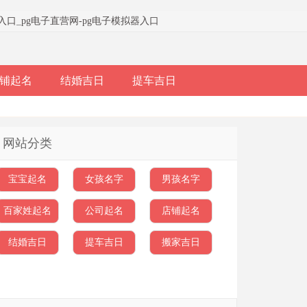
器入口
_
pg电子直营网-pg电子模拟器入口
铺起名
结婚吉日
提车吉日
网站分类
宝宝起名
女孩名字
男孩名字
百家姓起名
公司起名
店铺起名
结婚吉日
提车吉日
搬家吉日