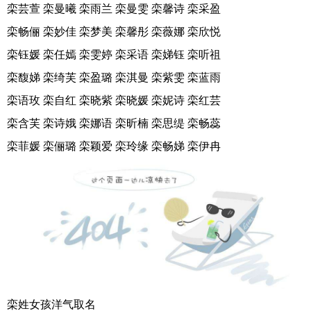
栾芸萱 栾曼曦 栾雨兰 栾曼雯 栾馨诗 栾采盈
栾畅俪 栾妙佳 栾梦美 栾馨彤 栾薇娜 栾欣悦
栾钰媛 栾任嫣 栾雯婷 栾采语 栾娣钰 栾听祖
栾馥娣 栾绮芙 栾盈璐 栾淇曼 栾紫雯 栾蓝雨
栾语玫 栾自红 栾晓紫 栾晓媛 栾妮诗 栾红芸
栾含芙 栾诗娥 栾娜语 栾昕楠 栾思缇 栾畅蕊
栾菲媛 栾俪璐 栾颖爱 栾玲缘 栾畅娣 栾伊冉
栾姓女孩洋气取名