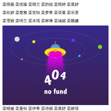
栾雨薇 栾优璇 栾萌兰 栾韵祖 栾雨婷 栾晨妤
栾欣妍 栾楚雅 栾笑怡 栾梦希 栾语曼 栾乐萱
栾雪丽 栾绮兰 栾水瑶 栾林琳 栾涵妮 栾颖姗
栾晴娅 栾曼钰 栾伊希 栾诗丽 栾慕妤 栾娇瑶