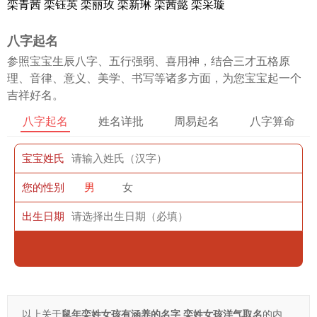
栾青茜 栾钰英 栾丽玫 栾新琳 栾茜懿 栾采璇
八字起名
参照宝宝生辰八字、五行强弱、喜用神，结合三才五格原
理、音律、意义、美学、书写等诸多方面，为您宝宝起一个
吉祥好名。
八字起名
姓名详批
周易起名
八字算命
宝宝姓氏
您的性别
男
女
出生日期
以上关于
鼠年栾姓女孩有涵养的名字 栾姓女孩洋气取名
的内