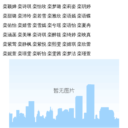
栾颖婵 栾诗琪 栾怡玫 栾梦璐 栾莉姿 栾玥婷
栾甜璐 栾沛玲 栾若雪 栾雅欣 栾语嫣 栾语蝶
栾佑怡 栾婧雪 栾雪嫣 栾兮瑶 栾语怡 栾夏冉
栾涵菡 栾美琳 栾诗琪 栾醉筱 栾绮婷 栾映真
栾紫莺 栾静枫 栾紫悦 栾熙雯 栾婧琪 栾欣蕾
栾妮萱 栾璟雯 栾昕怡 栾雯茜 栾梦洁 栾瑾萱