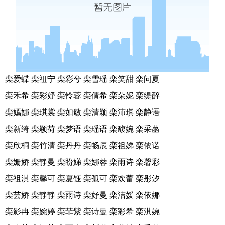
栾爱蝶 栾祖宁 栾彩兮 栾雪瑶 栾笑甜 栾问夏
栾禾希 栾彩妤 栾怜蓉 栾倩希 栾朵妮 栾缇醉
栾嫣娜 栾琪裳 栾如敏 栾清颖 栾沛琪 栾静语
栾新绮 栾颖荷 栾梦语 栾瑶语 栾馥婉 栾采菡
栾欣桐 栾竹清 栾丹丹 栾畅辰 栾祖娣 栾依诺
栾姗娇 栾静曼 栾盼娣 栾娜蓉 栾雨诗 栾馨彩
栾祖淇 栾馨可 栾夏钰 栾孤可 栾欢蕾 栾彤汐
栾芸娇 栾静静 栾雨诗 栾妤曼 栾洁媛 栾依娜
栾影冉 栾婉婷 栾菲紫 栾诗曼 栾彩希 栾淇婉