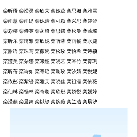
栾昕语 栾滢灵 栾欣荣 栾娅蕊 栾思姗 栾雅雪
栾雨慧 栾雨缇 栾妮清 栾可颖 栾采思 栾婷汐
栾彩樱 栾诗英 栾菡琦 栾思蝶 栾松曼 栾薇琦
栾昕乐 栾琦雅 栾欣妮 栾听蓉 栾雨畅 栾水婕
栾甜语 栾珠莺 栾薇婉 栾松玫 栾怡希 栾诗颖
栾滢美 栾朵娜 栾曦娅 栾晓艺 栾幂竹 栾青琍
栾昕蓓 栾诗如 栾寄瑶 栾璇玫 栾汐婧 栾悦妮
栾依彤 栾紫缇 栾雅芙 栾晓佳 栾祖滢 栾依薇
栾仙琳 栾畅林 栾奇璇 栾欣彤 栾娇悦 栾媛婷
栾滢颜 栾晨舞 栾以缇 栾婉薇 栾兰洁 栾晨汐