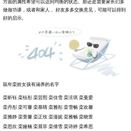
方面的属性希望可以达到均衡的状态。那还是需要家长们多
做做功课，或者和家人 、好友多多交换意见，可能可以得到
好的启示。
鼠年栾姓女孩有涵养的名字
栾昕钰 栾钰彤 栾芸熙 栾佳雪 栾泫琪 栾曼爱
栾丹彤 栾可馨 栾慕晴 栾雅彤 栾雪畅 栾欢馨
栾雅静 栾萱馨 栾正玫 栾漫妮 栾雅畅 栾晓萱
栾思欣 栾娅楠 栾晨菲 栾倩雪 栾诗婷 栾希思